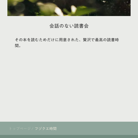
会話のない読書会
その本を読むためだけに用意された、贅沢で最高の読書時
間。
トップページ
/
フヅクエ時間