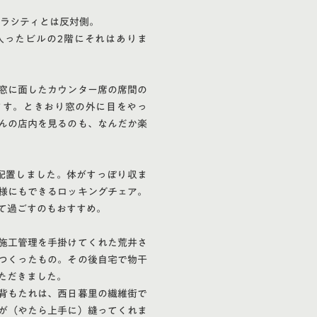
ペラシティとは反対側。
入ったビルの2階にそれはありま
窓に面したカウンター席の席間の
ます。ときおり窓の外に目をやっ
んの店内を見るのも、なんだか楽
配置しました。体がすっぽり収ま
様にもできるロッキングチェア。
て過ごすのもおすすめ。
施工管理を手掛けてくれた荒井さ
つくったもの。その後自宅で物干
ただきました。
背もたれは、西日暮里の繊維街で
が（やたら上手に）縫ってくれま