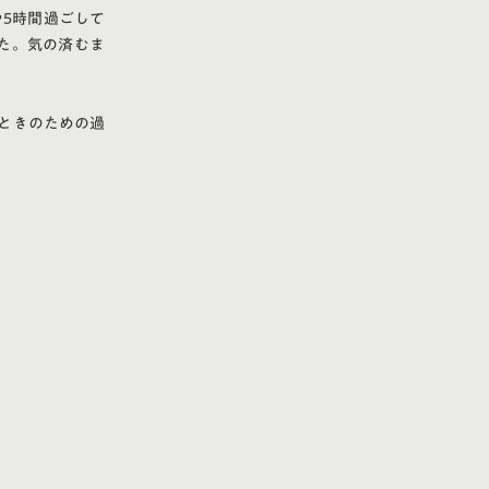
5時間過ごして
た。気の済むま
ときのための過