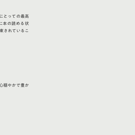
にとっての最高
に本の読める状
束されているこ
心穏やかで豊か