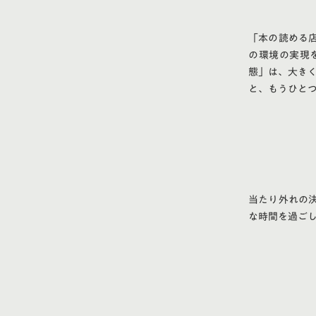
「本の読める
の環境の実現
態」は、大き
と、もうひと
当たり外れの
な時間を過ご