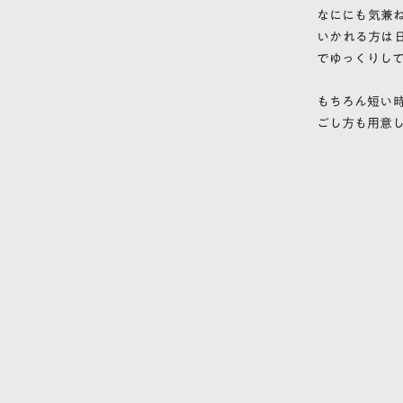
なににも気兼
いかれる方は
でゆっくりし
もちろん短い
ごし方も用意