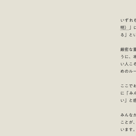
いずれ
明）
」
る」と
厳密な
うに、
い人こ
めのル
ここで
に「み
い」と
みんな
ことが
います