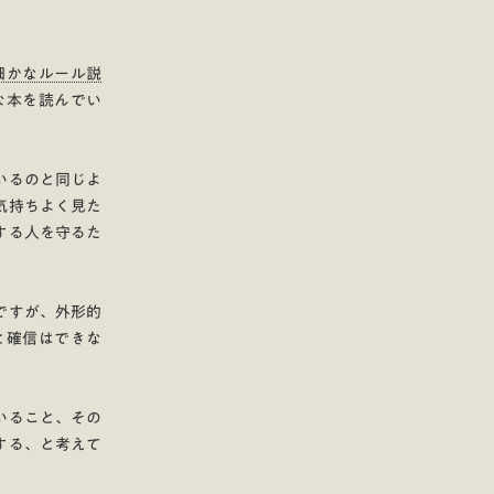
細かなルール説
な本を読んでい
いるのと同じよ
気持ちよく見た
する人を守るた
ですが、外形的
と確信はできな
いること、その
する、と考えて