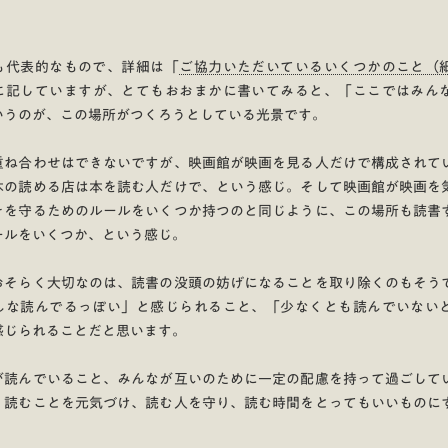
も代表的なもので、詳細は「
ご協力いただいているいくつかのこと（
に記していますが、とてもおおまかに書いてみると、「ここではみん
いうのが、この場所がつくろうとしている光景です。
重ね合わせはできないですが、映画館が映画を見る人だけで構成されて
本の読める店は本を読む人だけで、という感じ。そして映画館が映画を
そを守るためのルールをいくつか持つのと同じように、この場所も読書
ールをいくつか、という感じ。
おそらく大切なのは、読書の没頭の妨げになることを取り除くのもそう
んな読んでるっぽい」と感じられること、「少なくとも読んでいない
感じられることだと思います。
が読んでいること、みんなが互いのために一定の配慮を持って過ごして
、読むことを元気づけ、読む人を守り、読む時間をとってもいいものに
。