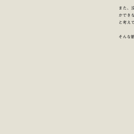
また、
かでき
と考え
そんな