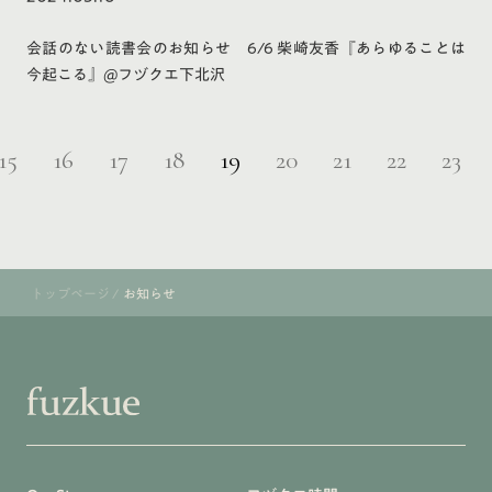
会話のない読書会のお知らせ 6/6 柴崎友香『あらゆることは
今起こる』@フヅクエ下北沢
15
16
17
18
19
20
21
22
23
トップページ
/
お知らせ