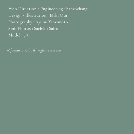
Web Direction / Engineering : hanzochang
Design / Illustration : Maki Ota
Photography : Ayumi Yamamoto
Staff Photos : Sachiko Saito
Model : 7A
©fuzkue 2026, All rights reserved