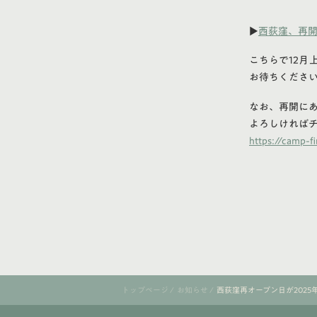
▶
西荻窪、再開
こちらで12月
お待ちくださ
なお、再開に
よろしければ
https://camp-f
トップページ
/
お知らせ
/
西荻窪再オープン日が2025年