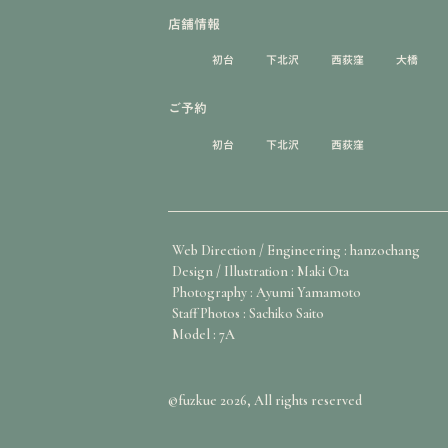
店舗情報
初台
下北沢
西荻窪
大橋
ご予約
初台
下北沢
西荻窪
Web Direction / Engineering : hanzochang
Design / Illustration : Maki Ota
Photography : Ayumi Yamamoto
Staff Photos : Sachiko Saito
Model : 7A
©fuzkue 2026, All rights reserved