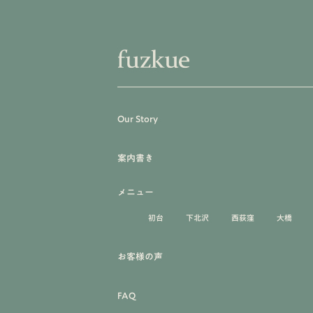
Our Story
案内書き
メニュー
初台
下北沢
西荻窪
大橋
お客様の声
FAQ