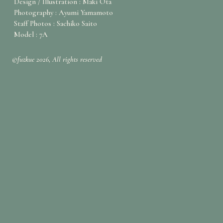
Design / Illustration : Maki Ota
Photography : Ayumi Yamamoto
Staff Photos : Sachiko Saito
Model : 7A
©fuzkue 2026, All rights reserved