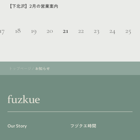
【下北沢】2月の営業案内
17
18
19
20
21
22
23
24
25
トップページ
/
お知らせ
Our Story
フヅクエ時間