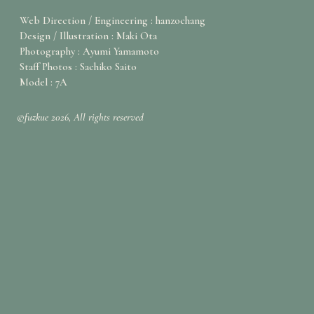
Web Direction / Engineering : hanzochang
Design / Illustration : Maki Ota
Photography : Ayumi Yamamoto
Staff Photos : Sachiko Saito
Model : 7A
©fuzkue 2026, All rights reserved