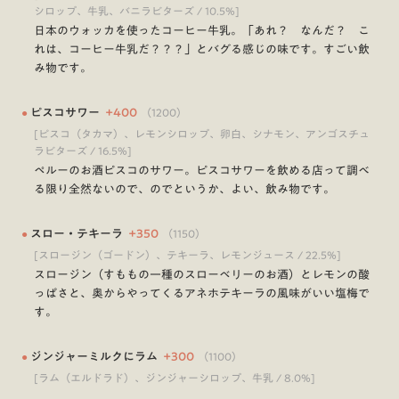
シロップ、牛乳、バニラビターズ / 10.5%]
日本のウォッカを使ったコーヒー牛乳。「あれ？ なんだ？ こ
れは、コーヒー牛乳だ？？？」とバグる感じの味です。すごい飲
み物です。
●
ピスコサワー
+
400
（
1200
）
[ピスコ（タカマ）、レモンシロップ、卵白、シナモン、アンゴスチュ
ラビターズ / 16.5%]
ペルーのお酒ピスコのサワー。ピスコサワーを飲める店って調べ
る限り全然ないので、のでというか、よい、飲み物です。
●
スロー・テキーラ
+
350
（
1150
）
[スロージン（ゴードン）、テキーラ、レモンジュース / 22.5%]
スロージン（すももの一種のスローベリーのお酒）とレモンの酸
っぱさと、奥からやってくるアネホテキーラの風味がいい塩梅で
す。
●
ジンジャーミルクにラム
+
300
（
1100
）
[ラム（エルドラド）、ジンジャーシロップ、牛乳 / 8.0%]