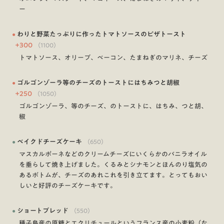
ー
●
わりと野菜たっぷりに作ったトマトソースのピザトースト
+
300
（
1100
）
トマトソース、オリーブ、ベーコン、たまねぎのマリネ、チーズ
●
ゴルゴンゾーラ等のチーズのトーストにはちみつと胡椒
+
250
（
1050
）
ゴルゴンゾーラ、等のチーズ、のトーストに、はちみ、つと胡、
椒
●
ベイクドチーズケーキ
（
650
）
マスカルポーネなどのクリームチーズにいくらかのバニラオイル
を垂らして焼き上げました。くるみとシナモンとほんのり塩気の
あるボトムが、チーズのあれこれを引き立てます。とってもおい
しいと好評のチーズケーキです。
●
ショートブレッド
（
550
）
種子島産の原糖とエクリチュールというフランス産の小麦粉（な