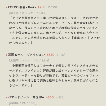
●
COEDO 瑠璃 - Ruri -
+
250
（
1050
）
[埼玉県 / ピルスナー / 5.0%]
「クリアな黄金色と白く柔らかな泡のコントラスト、さわやかな
飲み口が特徴のプレミアムピルスナービール。軽やかな口当たり
ながらも、深みのある味わいとホップの香味苦味のバランスをと
った上質の大人の楽しみ。飽きがこず、どんなお食事にも合うビ
ールです。その透明感溢れる特徴にちなんで「瑠璃-Ruri-」と名付
けられました。」
●
箕面ビール ヴァイツェン
+
350
（
1150
）
[大阪府 / ヴァイツェン / 5.5%]
「小麦麦芽を使用したフルーティで優しい南ドイツスタイルのビ
ールです。ヴァイツェン酵母が醸し出すバナナやクローブを思わ
せるフルーティーな香りが特徴です。箕面ビールのヴァイツェン
は香りはやや抑え目で爽快な後味とやわらかい飲み口がクセにな
るビールです。」
●
ベアードビール 帝国 IPA
+
350
（
1150
）
[静岡県 / IPA / 6.5%]