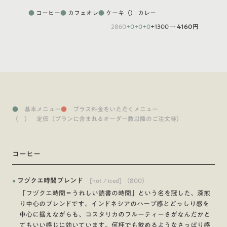
●
コーヒー
●
カフェオレ
●
ケーキ
（）
カレー
2860
+0
+0
+0
+1300
→
4160円
●
基本メニュー
●
プラス料金をいただくメニュー
（ ） 定価（プランに含まれるオーダー数以降のご注文時）
コーヒー
●
フヅクエ時間ブレンド
[hot / iced]
（
800
）
「フヅクエ時間＝うれしい読書の時間」という名を冠した、深煎
り中心のブレンドです。インドネシアのハーブ感とどっしり感を
中心に据えながらも、コスタリカのフルーティーさがなんだかと
てもいい感じに効いています。何杯でも飲めるようなさっぱり感