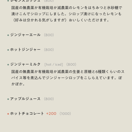
●
レモンスカッシュ
（
800
）
国産の無農薬か有機栽培か減農薬のレモンをはちみつと氷砂糖で
漬けこんでシロップにしました。シロップ漬けになったレモンも
（好みは分かれる気がしますが）おいしくいただけます。
●
ジンジャーエール
（
800
）
●
ホットジンジャー
（
800
）
●
ジンジャーミルク
[hot / iced]
（
800
）
国産の無農薬か有機栽培か減農薬の生姜と原糖と6種類くらいのス
パイス等を煮込んでジンジャーシロップをこしらえています。ぽ
かぽか。
●
アップルジュース
（
800
）
●
ホットチョコレート
+
200
（
1000
）