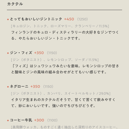
カクテル
●
とってもおいしいジントニック
+
450
（
1250
）
[キュロジン、トニック、ローズマリー、クランベリー / 11.5%]
フィンランドのキュロ・ディスティラリーの大好きなジンでつく
る、やたらおいしいジン・トニックです。
●
ジン・フィズ
+
350
（
1150
）
[ジン（ボタニスト）、レモンシロップ、ソーダ / 11.5%]
「フィズ」はシュワシュワみたいな意味。レモンシロップの甘さ
と酸味とジンの風味の組み合わせがとてもいい感じです。
●
ネグローニ
+
350
（
1150
）
[ジン（ボタニスト）、カンパリ、スイートベルモット / 29.0%]
イタリア生まれのカクテルだそうで、甘くて苦くて飲みやすく
て、妙においしいです。強いのでちびちびどうぞ。
●
コーヒー牛乳
+
300
（
1100
）
[奥飛騨ウォッカ、ものすごく濃く抽出した深煎りのアイスコーヒー、