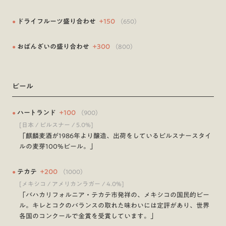
●
ドライフルーツ盛り合わせ
+
150
（
650
）
●
おばんざいの盛り合わせ
+
300
（
800
）
ビール
●
ハートランド
+
100
（
900
）
[日本 / ピルスナー / 5.0%]
「麒麟麦酒が1986年より醸造、出荷をしているピルスナースタイ
ルの麦芽100%ビール。」
●
テカテ
+
200
（
1000
）
[メキシコ / アメリカンラガー / 4.0%]
「バハカリフォルニア・テカテ市発祥の、メキシコの国民的ビー
ル。キレとコクのバランスの取れた味わいには定評があり、世界
各国のコンクールで金賞を受賞しています。」