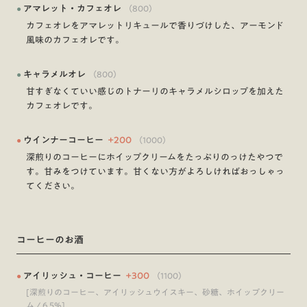
●
アマレット・カフェオレ
（
800
）
カフェオレをアマレットリキュールで香りづけした、アーモンド
風味のカフェオレです。
●
キャラメルオレ
（
800
）
甘すぎなくていい感じのトナーリのキャラメルシロップを加えた
カフェオレです。
●
ウインナーコーヒー
+
200
（
1000
）
深煎りのコーヒーにホイップクリームをたっぷりのっけたやつで
す。甘みをつけています。甘くない方がよろしければおっしゃっ
てください。
コーヒーのお酒
●
アイリッシュ・コーヒー
+
300
（
1100
）
[深煎りのコーヒー、アイリッシュウイスキー、砂糖、ホイップクリー
ム / 6.5%]