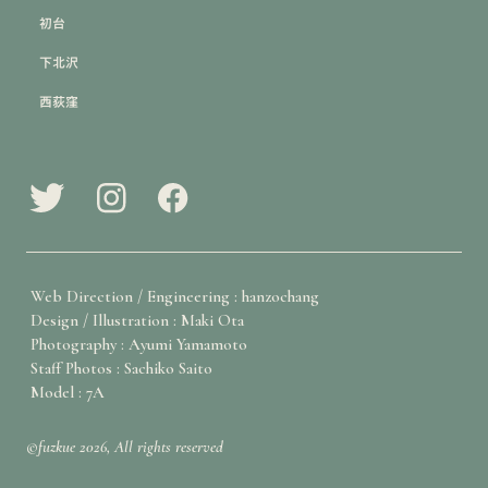
初台
下北沢
西荻窪
Web Direction / Engineering : hanzochang
Design / Illustration : Maki Ota
Photography : Ayumi Yamamoto
Staff Photos : Sachiko Saito
Model : 7A
©fuzkue 2026, All rights reserved