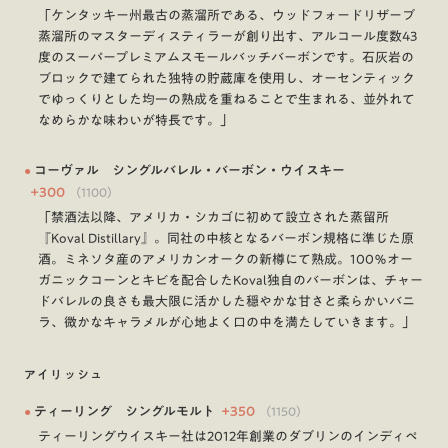
「ケンタッキー州最古の蒸溜所である、ウッドフォードリザーブ
蒸溜所のマスターディスティラーが創り出す、アルコール度数43
度のスーパープレミアムスモールバッチバーボンです。石灰岩の
ブロックで建てられた独特の貯蔵庫を使用し、オーセンティック
でゆっくりとした均一の熟成を重ねることで生まれる、並外れて
なめらかな味わいが特長です。」
●
コーヴァル シングルバレル・バーボン・ウイスキー
+
300
（
1100
）
「禁酒法以降、アメリカ・シカゴに初めて設立された蒸留所
『Koval Distillary』。同社の中核となるバーボン規格に準じた原
酒。ミネソタ産のアメリカンオークの新樽にて熟成。100％オー
ガニックコーンとキビを配合したKoval独自のバーボンは、チャー
ドバレルの良さも最大限に活かした穏やかな甘さと柔らかいバニ
ラ、微かなキャラメルが心地よく口の中を満たしていきます。」
アイリッシュ
●
ティーリング シングルモルト
+
350
（
1150
）
ティーリングウイスキー社は2012年創業のダブリンのインディペ