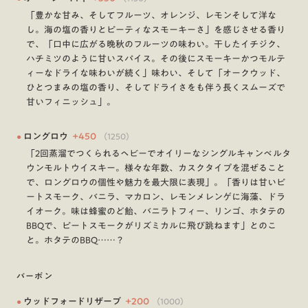
「豊かな甘み、そしてフルーツ、オレンジ、レモンそして洋な
し。海の塩の香りとピーティなスモーキーさ」を感じさせる香り
で、「口中に広がる晩秋のフルーツの味わい。干したイチジク、
ハチミツのように甘いスパイス。その後にスモーキーかつモルテ
ィーなドライな味わいが続く」味わい、そして「オークウッド、
ひとつまみの塩の香り、そしてドライさをも伴う長くスムーズで
甘いフィニッシュ」。
●
ロングロウ
+
450
（
1250
）
「2回蒸溜でつくられるヘビーでオイリーなシングルキャンベルタ
ウンモルトウイスキー。様々な年数、カスクタイプを混ぜること
で、ロングロウの個性や魅力を最大限に表現」。「香りは甘いピ
ートスモーク、バニラ、マカロン、レモンメレンゲに海藻、ドラ
イオーク。味は蜂蜜のど飴、バニラトフィー、リンゴ、ホタテの
BBQで、ピートスモークがリズミカルに飛び跳ねます」とのこ
と。ホタテのBBQ……？
バーボン
●
ウッドフォードリザーブ
+
200
（
1000
）