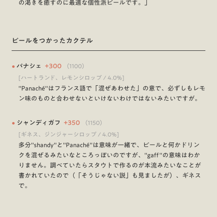
の渇きを癒すのに最適な個性派ビールです。」
ビールをつかったカクテル
●
パナシェ
+
300
（
1100
）
[ハートランド、レモンシロップ / 4.0%]
"Panaché"はフランス語で「混ぜあわせた」の意で、必ずしもレモ
ン味のものと合わせないといけないわけではないみたいですが。
●
シャンディガフ
+
350
（
1150
）
[ギネス、ジンジャーシロップ / 4.0%]
多分"shandy"と"Panaché"は意味が一緒で、ビールと何かドリン
クを混ぜるみたいなところっぽいのですが、"gaff"の意味はわか
りません。調べていたらスタウトで作るのが本流みたいなことが
書かれていたので（「そうじゃない説」も見ましたが）、ギネス
で。