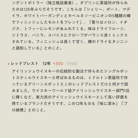
ンデントボトラー（独立瓶詰業者）。ダブリンに蒸留所が作られ
たのは125年ぶりだそうです。こちらは「シェリー、ポート、マデ
イラ、ホワイトバーガンディとカベルネソービニオンの5種類の樽
でフィニッシュしたモルトをブレンド」、「香りはメロン、イチ
ジク、トフィーにレモンがあふれてくる。味はドライフルーツ、
シトラス、バニラ、スパイスにクローブがバランス良くミックス
されている。フィニッシュは長くて甘く、樽のドライなタンニン
と調和している」とのこと。
●
レッドブレスト 12年
+
350
（
1150
）
アイリッシュウイスキーの伝統的な製法で作られたシングルポッ
トスティルウイスキーと呼ばれるものは、ミドルトン蒸留所で作
っているグリーンスポットとこのレッドブレストだけと何かで読
みました。ウイスキーワールド誌アイリッシュウイスキー部門1位
に輝くなど、実力派のアイリッシュウイスキーとして高い評価を
得ているブランドだそうです。この12年ものも「味に深み」「プ
ロ絶賛」とのこと。