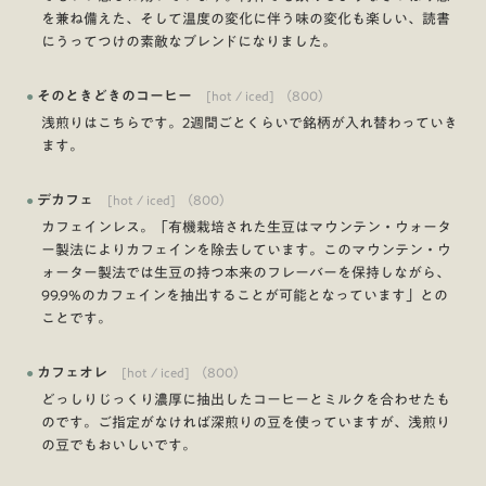
を兼ね備えた、そして温度の変化に伴う味の変化も楽しい、読書
にうってつけの素敵なブレンドになりました。
●
そのときどきのコーヒー
[hot / iced]
（
800
）
浅煎りはこちらです。2週間ごとくらいで銘柄が入れ替わっていき
ます。
●
デカフェ
[hot / iced]
（
800
）
カフェインレス。「有機栽培された生豆はマウンテン・ウォータ
ー製法によりカフェインを除去しています。このマウンテン・ウ
ォーター製法では生豆の持つ本来のフレーバーを保持しながら、
99.9%のカフェインを抽出することが可能となっています」との
ことです。
●
カフェオレ
[hot / iced]
（
800
）
どっしりじっくり濃厚に抽出したコーヒーとミルクを合わせたも
のです。ご指定がなければ深煎りの豆を使っていますが、浅煎り
の豆でもおいしいです。