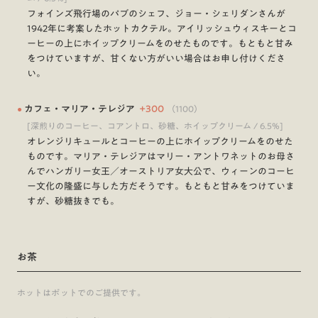
フォインズ飛行場のパブのシェフ、ジョー・シェリダンさんが
1942年に考案したホットカクテル。アイリッシュウィスキーとコ
ーヒーの上にホイップクリームをのせたものです。もともと甘み
をつけていますが、甘くない方がいい場合はお申し付けくださ
い。
●
カフェ・マリア・テレジア
+
300
（
1100
）
[深煎りのコーヒー、コアントロ、砂糖、ホイップクリーム / 6.5%]
オレンジリキュールとコーヒーの上にホイップクリームをのせた
ものです。マリア・テレジアはマリー・アントワネットのお母さ
んでハンガリー女王／オーストリア女大公で、ウィーンのコーヒ
ー文化の隆盛に与した方だそうです。もともと甘みをつけていま
すが、砂糖抜きでも。
お茶
ホットはポットでのご提供です。