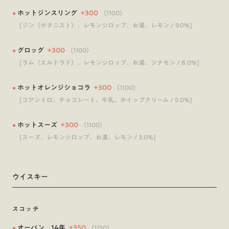
●
ホットジンスリング
+
300
（
1100
）
[ジン（ボタニスト）、レモンシロップ、お湯、レモン / 9.0%]
●
グロッグ
+
300
（
1100
）
[ラム（エルドラド）、レモンシロップ、お湯、シナモン / 8.0%]
●
ホットオレンジショコラ
+
300
（
1100
）
[コアントロ、チョコレート、牛乳、ホイップクリーム / 5.0%]
●
ホットスーズ
+
300
（
1100
）
[スーズ、レモンシロップ、お湯、レモン / 3.0%]
ウイスキー
スコッチ
●
オーバン 14年
+
350
（
1150
）