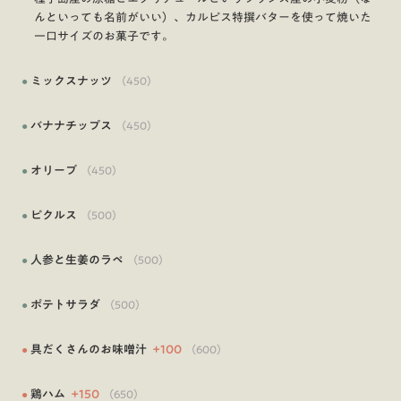
んといっても名前がいい）、カルピス特撰バターを使って焼いた
一口サイズのお菓子です。
●
ミックスナッツ
（
450
）
●
バナナチップス
（
450
）
●
オリーブ
（
450
）
●
ピクルス
（
500
）
●
人参と生姜のラペ
（
500
）
●
ポテトサラダ
（
500
）
●
具だくさんのお味噌汁
+
100
（
600
）
●
鶏ハム
+
150
（
650
）