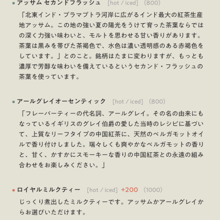
●
アッサム セカンドフラッシュ
[hot / iced]
（
800
）
「北東インド・ブラマプトラ河岸に広がるインド最大の紅茶生産
地アッサム。この地の強い夏の陽光をうけて育った茶葉ならでは
の深く力強い味わいと、モルトを思わせる甘い香りがあります。
茶葉は黒みを帯びた茶褐色で、水色は濃い透明感のある赤褐色を
しています。」とのこと。銘柄はたまに変わりますが、もっとも
濃厚で芳醇な味わいを備えているというセカンド・フラッシュの
茶葉を使っています。
●
アールグレイオーセンティック
[hot / iced]
（
800
）
「フレーバーティーの代名詞、アールグレイ。その名の由来にも
なっているイギリスのグレイ伯爵の愛した当時のレシピに基づい
て、上質なリーフタイプの中国紅茶に、天然のベルガモットオイ
ルで香り付けしました。瑞々しくも爽やかなベルガモットの香り
と、甘く、かすかにスモーキーな香りの中国紅茶との永遠の組み
合わせをお楽しみください。」
●
ロイヤルミルクティー
[hot / iced]
+
200
（
1000
）
じっくり煮出したミルクティーです。アッサムかアールグレイか
らお選びいただけます。