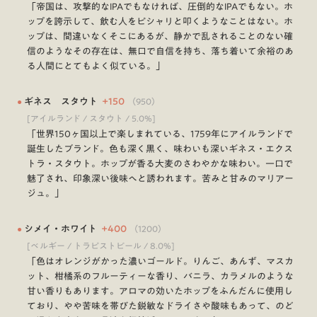
「帝国は、攻撃的なIPAでもなければ、圧倒的なIPAでもない。ホ
ップを誇示して、飲む人をピシャリと叩くようなことはない。ホ
ップは、間違いなくそこにあるが、静かで乱されることのない確
信のようなその存在は、無口で自信を持ち、落ち着いて余裕のあ
る人間にとてもよく似ている。」
●
ギネス スタウト
+
150
（
950
）
[アイルランド / スタウト / 5.0%]
「世界150ヶ国以上で楽しまれている、1759年にアイルランドで
誕生したブランド。色も深く黒く、味わいも深いギネス・エクス
トラ・スタウト。ホップが香る大麦のさわやかな味わい。一口で
魅了され、印象深い後味へと誘われます。苦みと甘みのマリアー
ジュ。」
●
シメイ・ホワイト
+
400
（
1200
）
[ベルギー / トラピストビール / 8.0%]
「色はオレンジがかった濃いゴールド。りんご、あんず、マスカ
ット、柑橘系のフルーティーな香り、バニラ、カラメルのような
甘い香りもあります。アロマの効いたホップをふんだんに使用し
ており、やや苦味を帯びた鋭敏なドライさや酸味もあって、のど