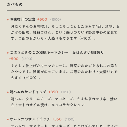
たべもの
●
お味噌汁の定食
+
500
（
1300
）
具だくさんのお味噌汁、ちょこちょことしたおかず4品、漬物、お
かかの佃煮、雑穀ごはん、という感じのだいぶ野菜中心の定食で
す。ご飯のおかわり・大盛りもできます（+100）。
●
ごぼうときのこの和風キーマカレー おばんざい3種盛り
+
500
（
1300
）
やさしく仕上げたキーマカレーに、野菜のおかずをあれこれ添え
たやつです。卵黄がのっています。ご飯のおかわり・大盛りもで
きます（+100）。
●
鶏ハムのサンドイッチ
+
350
（
1150
）
鶏ハム、クリームチーズ、マヨネーズ、たまねぎのマリネ、焼い
たトマトのオイル漬け、ルッコラかクレソン
●
オムレツのサンドイッチ
+
350
（
1150
）
オムレツ、マスタード、マヨネーズ、たまねぎのマリネ、ケイパ