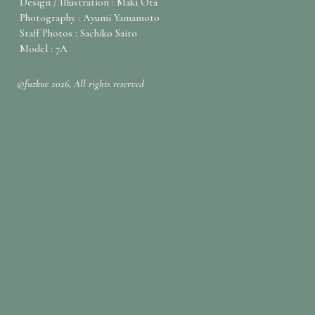
Design / Illustration : Maki Ota
Photography : Ayumi Yamamoto
Staff Photos : Sachiko Saito
Model : 7A
©fuzkue 2026, All rights reserved