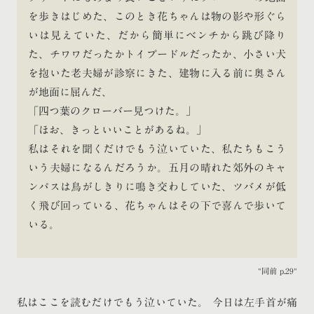
を歩きはじめた、このとき花ちゃんは物の影や形ぐら
いは見えていた、だから簡単にベンチから跳び降り
た、チワワだったかトイプードルだったか、小さい犬
を抱いた老夫婦が診察にきた、建物に入る前に奥さん
が地面に屈んだ、
「四つ葉のクローバー見つけた。」
「ほお、きっといいことがあるね。」
私はそれを聞くだけでもう泣いていた、私たちもこう
いう夫婦になるんだろうか。五月の晴れた郊外のキャ
ンパスは鳥がしきりに鳴き交わしていた、ツバメが低
く飛び回っている、花ちゃんはその下で喜んで歩いて
いる。
同前 p.29
私はここを読むだけでもう泣いていた。 今日は左手首が痛