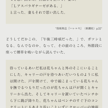
「Ｌアスパラギナーゼがある。」
と言った、妻もそれで思い出した。
保坂和志『ハレルヤ』（新潮社）p.32
どうしてだかこの、「午後三時頃だった、」で、ガツンと
なる、なんでなのか、なって、その前のところ、外階段に
座って煙草を吸いながら読んでいた、
待っているあいだ私は花ちゃんと外のそこにいること
にした、キャリーの戸を待つあいだいつものように私
は開けた、戸を開けて、中で縮こまっている花ちゃん
を撫でるつもりだったのが花ちゃんは戸が開くとキャ
リーから出た。そしてキャリーを置いていたベンチか
ら下に跳び降りた、花ちゃんはベンチのすぐ下のコン
クリートにもあまり長いこといずにクローバーの地面