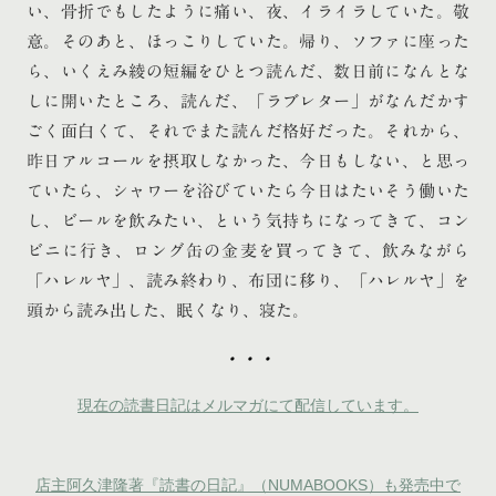
い、骨折でもしたように痛い、夜、イライラしていた。敬
意。そのあと、ほっこりしていた。帰り、ソファに座った
ら、いくえみ綾の短編をひとつ読んだ、数日前になんとな
しに開いたところ、読んだ、「ラブレター」がなんだかす
ごく面白くて、それでまた読んだ格好だった。それから、
昨日アルコールを摂取しなかった、今日もしない、と思っ
ていたら、シャワーを浴びていたら今日はたいそう働いた
し、ビールを飲みたい、という気持ちになってきて、コン
ビニに行き、ロング缶の金麦を買ってきて、飲みながら
「ハレルヤ」、読み終わり、布団に移り、「ハレルヤ」を
頭から読み出した、眠くなり、寝た。
・・・
現在の読書日記はメルマガにて配信しています。
店主阿久津隆著『読書の日記』（NUMABOOKS）も発売中で