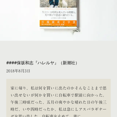
####保坂和志『ハレルヤ』（新潮社）
2018年8月3日
家に帰り、私は何を買いに出たのかそんなことまで思
い出せないが何かを買いに自転車で駅前に向かった。
午後三時頃だった、五月の爽やかな晴れた日の午後三
時だ、いや四時だったか、私は急にＬアスパラギナー
ゼを思い出した、自転車を止めて、妻に、