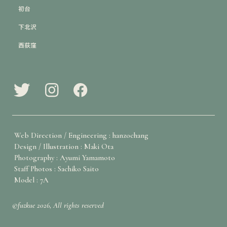
初台
下北沢
西荻窪
Web Direction / Engineering : hanzochang
Design / Illustration : Maki Ota
Photography : Ayumi Yamamoto
Staff Photos : Sachiko Saito
Model : 7A
©fuzkue 2026, All rights reserved