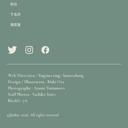
初台
下北沢
西荻窪
Web Direction / Engineering : hanzochang
Design / Illustration : Maki Ota
Photography : Ayumi Yamamoto
Staff Photos : Sachiko Saito
Model : 7A
©fuzkue 2026, All rights reserved