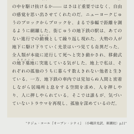
の中を駆け抜けるか—— はさほど重要ではなく、自由
の感覚を思い出させてくれたのだ。ニューヨークじゅ
うのブロックからブロックを、まるで歩幅で距離を測
るように網羅した。街じゅうの地下鉄の駅は、あての
モチーフ
ない進行での
動機
として繰り返し現れた。大勢の人が
地下に駆け下りていく光景はいつ見ても奇異だった。
全人類が本能に逆行して死へと突き動かされ、移動式
カタコンベ
の
地下墓地
に突進している気がした。地上で私は、そ
れぞれの孤独のうちに暮らす数えきれない他者と生き
ている。一方、地下鉄の車内では見知らぬ人間と密着
しながら居場所と息をする空間を求め、人を押しや
り、人に押しやられている。そこでは誰もが、気づい
ていないトラウマを再現し、孤独を深めているのだ。
テジュ・コール『オープン・シティ』（小磯洋光訳、新潮社）p.11