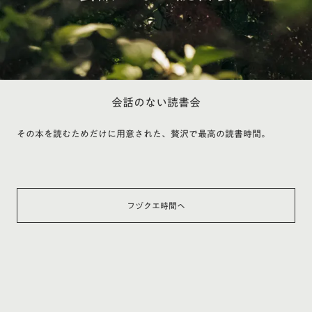
会話のない読書会
その本を読むためだけに用意された、贅沢で最高の読書時間。
フヅクエ時間へ