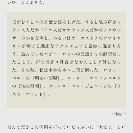
いや、ここよりも。
気がむくと本の言葉を読み上げた。すると私の声はフ
ランス人だかドイツ人だかオランダ人だかのアナウン
サーの小さな声と、あるいはオーケストラのヴァイオ
リンが奏でる繊細なテクスチュアと奇妙に混ざり合
う。読んでいた本がヨーロッパの言語からの翻訳だっ
たことで、声の混ざり具合はなおのこと奇妙になっ
た。その秋、私は本から本へと飛び回った。ロラン・
バルトの『明るい部屋』、ペーター・アルテンベルク
の『魂の電報』、ターハル・ベン・ジェルーンの『ラ
スト・フレンド』。
同前p.9
なんでだかこの引用を打っていたらふいに「大丈夫」とい