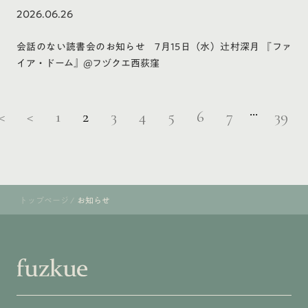
2026.06.26
会話のない読書会のお知らせ 7月15日（水）辻村深月 『ファ
イア・ドーム』@フヅクエ西荻窪
...
<
<
1
2
3
4
5
6
7
39
トップページ
/
お知らせ