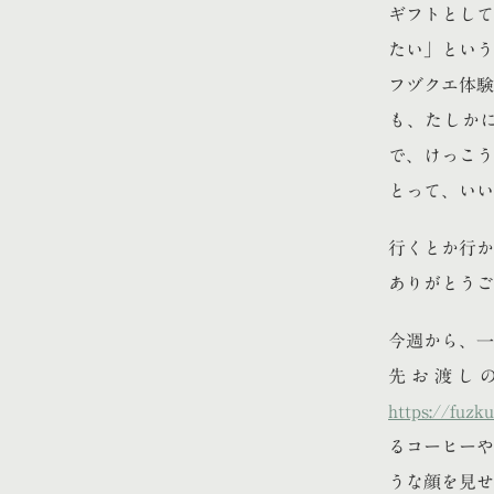
ギフトとして
たい」という
フヅクエ体験
も、たしかに
で、けっこう
とって、いい
行くとか行か
ありがとうご
今週から、一
先お渡し
https://fuzk
るコーヒーや
うな顔を見せ