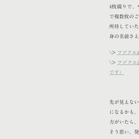
4枚綴りで、
で複数枚のご
所持していた
身の名前さえ
\>
フヅクエ
\>
フヅクエ
です）
先が見えない
になるかも。
方がいたら、
そう思い、発