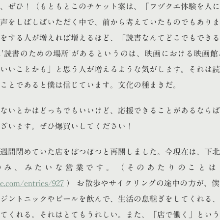
、ぜひ！（もともとこのチケット案は、「フヅクエ体験を人に
声をしばしばいただく中で、前から考えていたものでもありま
をする人が増えれば増えるほど、「読書なんてどこでもできる
'読書のための場所'があるというのは、映画における映画館
いいことかも」と思う人が増えるような気がします。それは読
ことであると僕は信じています。文化の種まきだ。
ないとかはどっちでもいいけど、応援できることがあるならば
ざいます。ぜひ爆買いしてください！
週間閉めていた店をぽつぽつと再開しました。今現在は、下北
のみ、みたいな営業です。（そのあたりのことは
ue.com/entries/927
） お散歩やサイクリングの途中の方が、
ジントニックやビールを飲んで、生活の息継ぎをしてくれる、
てくれる。それはとてもうれしい。また、「店で働く」という