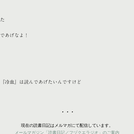
た
であげなよ！
『冷血』は読んであげたいんですけど
・・・
現在の読書日記はメルマガにて配信しています。
メールマガジン「読書日記／フヅクエラジオ」のご案内