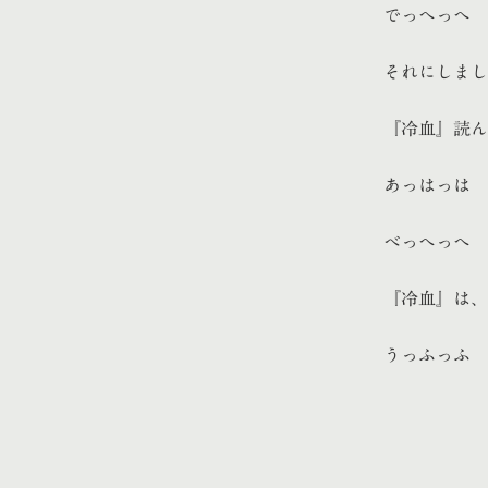
でっへっへ
それにしまし
『冷血』読ん
あっはっは
べっへっへ
『冷血』は、
うっふっふ