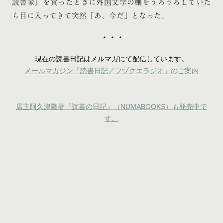
読書家』を買ったときに外国文学の棚をうろうろしていた
ら目に入ってきて突然「あ、今だ」となった。
・・・
現在の読書日記はメルマガにて配信しています。
メールマガジン「読書日記／フヅクエラジオ」のご案内
店主阿久津隆著『読書の日記』（NUMABOOKS）も発売中で
す。