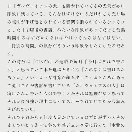
に『ガルヴェイアスの犬』も置かれていてその光景が妙に
印象に残っている。そんなはずはないのだけれども売り場
の照明が半ば落とされている音楽も消されているひっそり
とした「閉店後の書店」みたいな印象があってだけど営業
時間中のはずだからそれはやはりそんなはなずはない。
「特別な時間」の気分がそういう印象をもたらしたのだろ
う。
この時分は『GINZA』の連載で毎月「今月はどれで書こ
う」と思っていて本を選ぶときにも「これならば書けるだ
ろうか」というような計算が顔を出してくるところがあっ
て滝口さんが書評を書いている『ガルヴェイアスの犬』は
滝口さんが書いたもので書くとかそれは無理だなと思って
それが多分強い理由になってスルーされていてだから読み
そびれていた。
それでそれからも何度も見かけているはずだがずっとその
ままでいたら先日渋谷の丸善ジュンク堂に行って『本物の