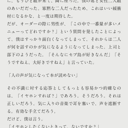
に、もうひと組が来て、隣に座った。僕の席と女性二人組
のあいだだった。寡黙な二人だったため、これはいい緩衝
材になるかな、と一度は期待した。
だが、オーダーの際に男性が、「この中で一番量が多いメ
ニューってどれですか？」という質問を発したことによっ
て、僕はすっかり面白くなってしまって、それからは二人
が何を話すのかが気になるようになってしまった。上司と
部下のようだった。「そんなにセブ島が好きなんだ」「そ
うですねえ、大好きですねえ」と言っていた。
「人の声が気になって本が読めない」
その不満に対する応答としてもっとも容易かつ的確なの
は、「イヤホンすれば？」であろう。そうだろう。それは
正しいだろう。気に入りの音楽で耳を塞いで、声を遮断す
る。有効な手立てだろう。
だけど、僕は言う。
「イヤホンしたくないときって、ないですか？」