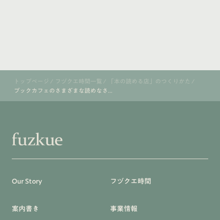
トップページ
/
フヅクエ時間一覧
/
「本の読める店」のつくりかた
/
ブックカフェのさまざまな読めなさ...
Our Story
フヅクエ時間
案内書き
事業情報