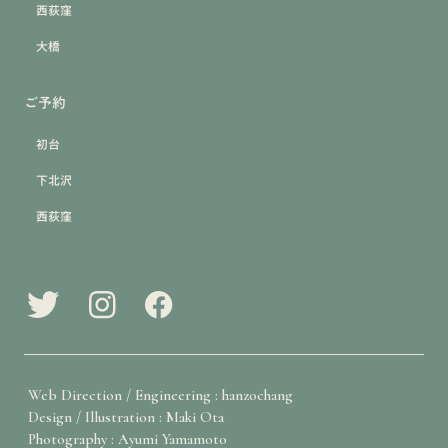
西荻窪
大橋
ご予約
初台
下北沢
西荻窪
Web Direction / Engineering : hanzochang
Design / Illustration : Maki Ota
Photography : Ayumi Yamamoto