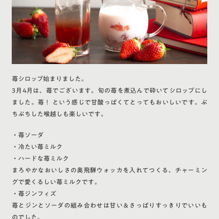
苺シロップ始まりました。
3月4月は、苺でございます。旬の苺を煮込んで砕いてシロップにし
ました。苺！ という感じで甘酸っぱくてとってもおいしいです。ぷ
ちぷちした喉越しも楽しいです。
・苺ソーダ
・冷たい苺ミルク
・ハードな苺ミルク
まろやかなおいしさの奥飛騨ウォッカを入れてつくる、チャーミン
グで愛くるしい苺ミルクです。
・苺ジンフィズ
苺とジンとソーダの組み合わせは甘い＆さっぱりすっきりでいいも
のでした。