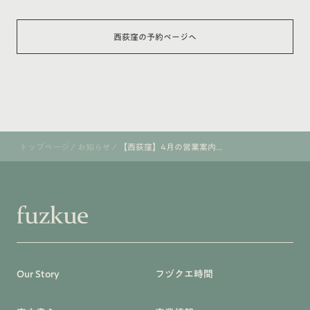
西荻窪の予約ページへ
トップページ
/
お知らせ
/
【西荻窪】4月の営業案内...
Our Story
フヅクエ時間