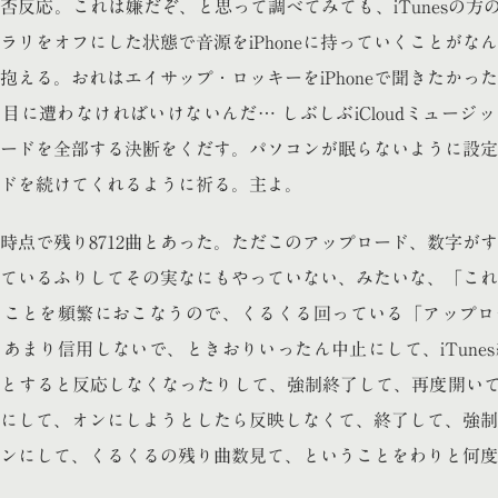
否反応。これは嫌だぞ、と思って調べてみても、iTunesの方のiC
ラリをオフにした状態で音源をiPhoneに持っていくことがな
抱える。おれはエイサップ・ロッキーをiPhoneで聞きたかっ
目に遭わなければいけないんだ… しぶしぶiCloudミュージ
ードを全部する決断をくだす。パソコンが眠らないように設定
ドを続けてくれるように祈る。主よ。
時点で残り8712曲とあった。ただこのアップロード、数字が
ているふりしてその実なにもやっていない、みたいな、「これ
なことを頻繁におこなうので、くるくる回っている「アップロ
あまり信用しないで、ときおりいったん中止にして、iTune
とすると反応しなくなったりして、強制終了して、再度開いて、i
にして、オンにしようとしたら反映しなくて、終了して、強制
ンにして、くるくるの残り曲数見て、ということをわりと何度