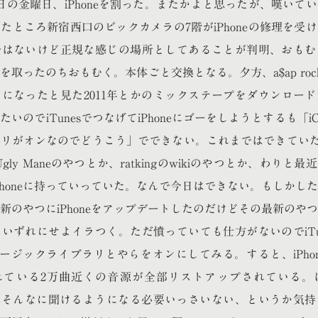
29日の金曜日、iPhoneを割った。またかよと思ったが、嘆いて
たところ新宿西口のビックカメラの7階がiPhoneの修理を受
はないけど正規な感じの場所としてあることが判明、おもむく。
を取ったのちおもむく。本体ごと交換となる。夕方、a$ap roc
になったと見た2011年とかのミックステープをダウンロー
聞きたいのでiTunesでつなげてiPhoneにゴーをしようとするも「iC
リがオンなのでどうこう」でできない。これまではできていた。B
 Ugly Maneのやつとか、ratkingのwikiのやつとか、わりと
Phoneに持っていっていた。なんで今日はできない。もしかし
新のやつにiPhoneをアップデートしたのだけどその最新のや
いずれにせよイラつく。ただ憤っていても仕方がないのでiTu
dミュージックライブラリとやらをオンにしてみる。すると、iPho
に入れている2万曲近くの音源が全部リストアップされている
で私、そんなに聞けるようになる必要いっさいない、というか気