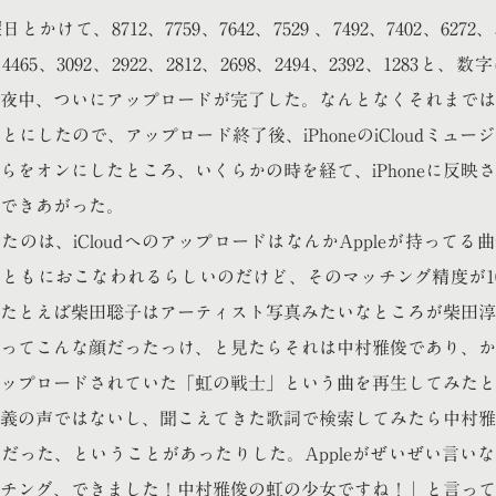
かけて、8712、7759、7642、7529 、7492、7402、6272、5
7、4465、3092、2922、2812、2698、2494、2392、1283と
夜中、ついにアップロードが完了した。なんとなくそれまではiP
とにしたので、アップロード終了後、iPhoneのiCloudミュー
らをオンにしたところ、いくらかの時を経て、iPhoneに反映
できあがった。
たのは、iCloudへのアップロードはなんかAppleが持ってる
ともにおこなわれるらしいのだけど、そのマッチング精度が1
たとえば柴田聡子はアーティスト写真みたいなところが柴田淳
ってこんな顔だったっけ、と見たらそれは中村雅俊であり、か
ップロードされていた「虹の戦士」という曲を再生してみたと
義の声ではないし、聞こえてきた歌詞で検索してみたら中村雅
だった、ということがあったりした。Appleがぜいぜい言い
チング、できました！中村雅俊の虹の少女ですね！」と言って