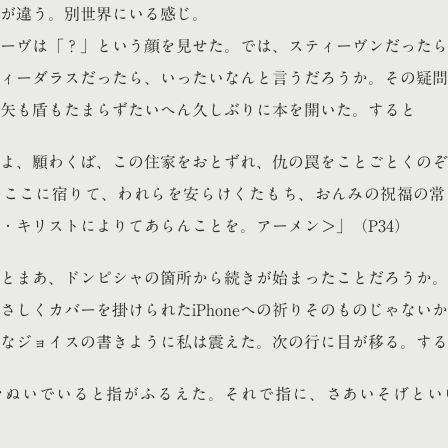
はものが違う。別世界にいる感じ。
ーヴは「？」という顔を見せた。では、スティーヴンだったら
ィーダラスだったら、いったいなんと言うだろうか。その疑問
矢も盾もたまらずたいへん久しぶりに本を開いた。すると
よ、願わくば、この住家をおとずれ、仇の罠をことごとくのぞ
のここに宿りて、われらを安らけくたもち、おんみの祝福の常
・キリストによりてあらんことを。アーメン＞」（P34）
とまあ、ドンピシャの箇所から続きが始まったことだろうか。
さしくカバーを掛けられたiPhoneへの祈りそのものじゃない
なジョイスの書きように私は震えた。次の行に目が移る。する
をぬいでいると指がふるえた。それで指に、さあいそげとい