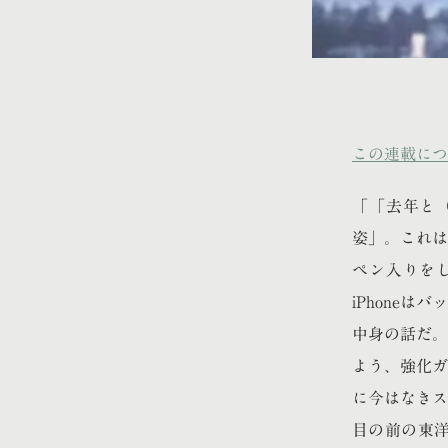
この連載につ
「「去年と
姿」。これは
ペン入りを
iPhone
中身の話だ。
よう、強化ガ
に今はなきス
目の前の東