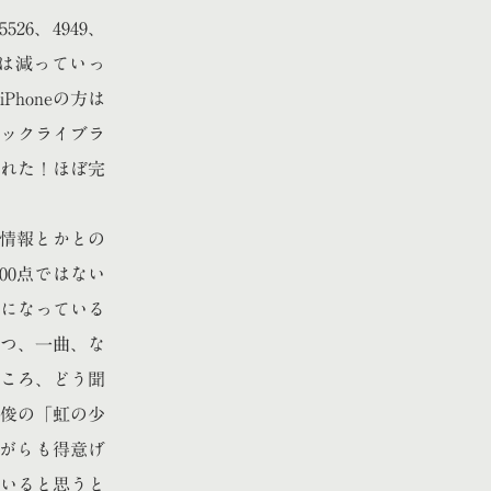
526、4949、
、数字は減っていっ
honeの方は
ジックライブラ
された！ほぼ完
曲情報とかとの
00点ではない
になっている
つ、一曲、な
ころ、どう聞
俊の「虹の少
ながらも得意げ
いると思うと