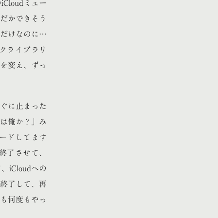
loudミュー
んだかできそう
ただけなのに…
ックライブラリ
を変え、ずっ
すぐに止まった
は俺か？」み
ードしてます
s終了させて、
Cloudへの
終了して、再
も何度もやっ