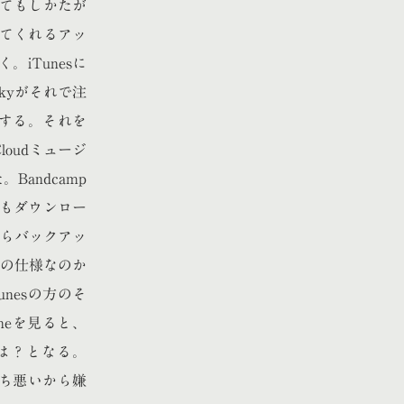
いてもしかたが
けてくれるアッ
iTunesに
kyがそれで注
ドする。それを
loudミュージ
andcamp
最近もダウンロー
たらバックアッ
つの仕様なのか
nesの方のそ
neを見ると、
。は？となる。
持ち悪いから嫌