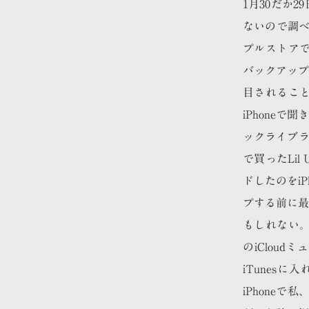
1月30だか
ないので調べ
プルストアで
バックアップ
目されること
iPhoneで
ックライブラ
で買ったLil
ドしたのをi
プする前に最
もしれない。
のiClou
iTunes
iPhone