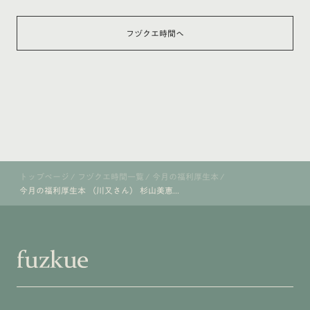
フヅクエ時間へ
トップページ
/
フヅクエ時間一覧
/
今月の福利厚生本
/
今月の福利厚生本 （川又さん） 杉山美恵...