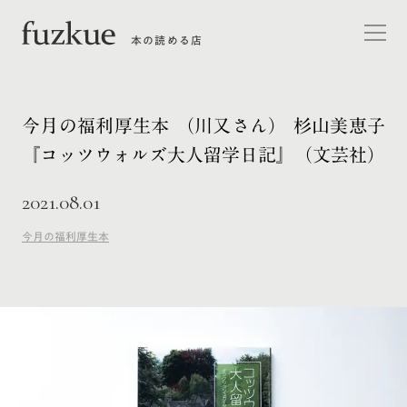
本の読める店
今月の福利厚生本 （川又さん） 杉山美恵子
『コッツウォルズ大人留学日記』（文芸社）
2021.08.01
今月の福利厚生本