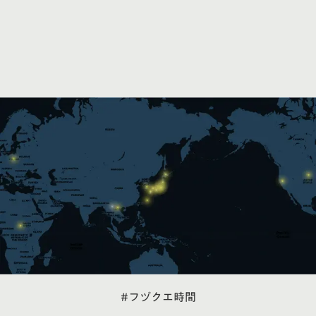
#フヅクエ時間