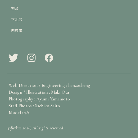
初台
下北沢
西荻窪
Web Direction / Engineering : hanzochang
Design / Illustration : Maki Ota
Photography : Ayumi Yamamoto
Staff Photos : Sachiko Saito
Model : 7A
©fuzkue 2026, All rights reserved