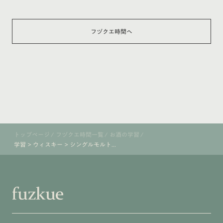
フヅクエ時間へ
トップページ
/
フヅクエ時間一覧
/
お酒の学習
/
学習 > ウィスキー > シングルモルト...