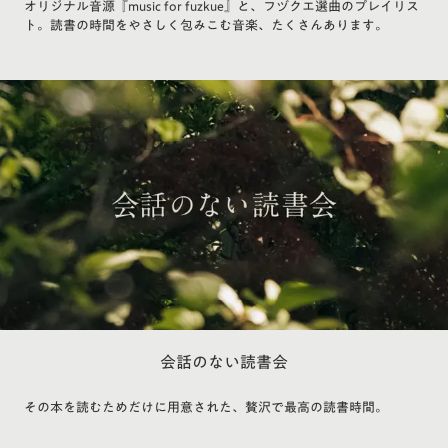
オリジナル音源『music for fuzkue』と、フヅクエ選曲のプレイリス
ト。読書の時間をやさしく包みこむ音楽、たくさんあります。
会話のない読書会
その本を読むためだけに用意された、贅沢で最高の読書時間。