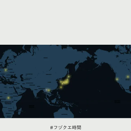
#フヅクエ時間