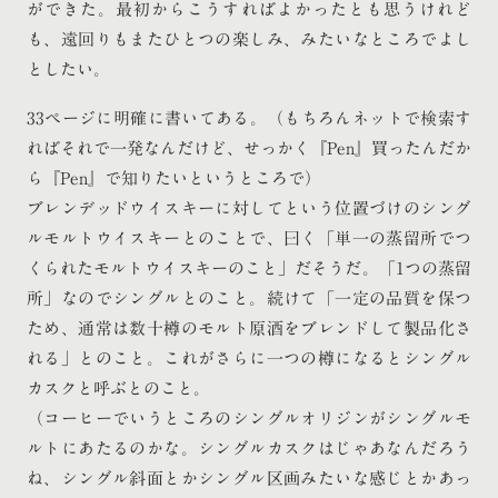
ができた。最初からこうすればよかったとも思うけれど
も、遠回りもまたひとつの楽しみ、みたいなところでよし
としたい。
33ページに明確に書いてある。（もちろんネットで検索す
ればそれで一発なんだけど、せっかく『Pen』買ったんだか
ら『Pen』で知りたいというところで）
ブレンデッドウイスキーに対してという位置づけのシング
ルモルトウイスキーとのことで、曰く「単一の蒸留所でつ
くられたモルトウイスキーのこと」だそうだ。「1つの蒸留
所」なのでシングルとのこと。続けて「一定の品質を保つ
ため、通常は数十樽のモルト原酒をブレンドして製品化さ
れる」とのこと。これがさらに一つの樽になるとシングル
カスクと呼ぶとのこと。
（コーヒーでいうところのシングルオリジンがシングルモ
ルトにあたるのかな。シングルカスクはじゃあなんだろう
ね、シングル斜面とかシングル区画みたいな感じとかあっ