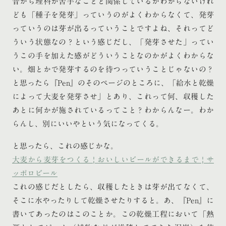
昔から理科が苦手なことと関係しているかわからないけれ
ども「種子を発芽」っていうのがよくわからなくて、発芽
っていうのは芽が出るっていうことですよね、それってど
ういう状態なの？という感じだし、「発芽させた」ってい
うこの手を加えた感がどういうことなのかがよくわからな
い。畑とかで発芽するのを待つっていうことじゃないの？
と思ったら『Pen』のそのページのところに、「給水と乾燥
によって大麦を発芽させ」とあり、これって何、収穫した
あとに何かが施されているってこと？わからんなー。わか
らんし、別にいいやという気になってくる。
と思ったら、これの感じかな。
大麦から麦芽をつくる | おいしいビールができるまで | サ
ッポロビール
これの感じだとしたら、収穫したときは芽が出てなくて、
そこに水やったりして乾燥させたりすると。あ、『Pen』に
書いてあったのはこのことか。この乾燥工程において「熱