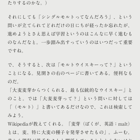
たりするのかな。）
それにしても「シングルモルトってなんだろう」、という
問いが立てられてどれだけの日にちが経ったか忘れたが、
進めようとさえ思えば学習というのはこんなに早く進むも
のなんだなと。一歩踏み出すっていうのはいつだって重要
ですね。
で、そうすると、次は「モルトウイスキーって？」という
ことになる。見開きの右のページに書いてある。便利なも
のだ。
「大麦麦芽からつくられる、最も伝統的なウイスキー」と
のこと。では「大麦麦芽って？」という問いに対しては
「（モルト）」と書いてあるだけなので、これは検索して
みよう。
Wikipediaが教えてくれる。「麦芽（ばくが、英語：malt）
とは、麦、特に大麦の種子を発芽させたもの」。ふーむ。