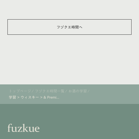
フヅクエ時間へ
トップページ
/
フヅクエ時間一覧
/
お酒の学習
/
学習 > ウィスキー > & Premi...