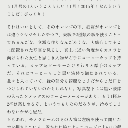
ら1月号の1ということらしい！1月！2015年！なんという
ことだ！びっくり！
それはいいとして、そのオレンジの下、紙質がオレンジと
は違うツヤツヤしたやつで、表紙で2種類の紙を使うことっ
てあるんだな、立派な作りなんだろうな、と感心してそこ
に配置された写真を見ると、真上に近い角度からカメラを
向けられた女性と思しき人物が右手にコーヒーカップを持
っている。カップ＆ソーサーだけどわりと厚手のカップ
だ。それはコーヒーらしき黒い液体で満たされている。
並々と入っていて、縁の部分も綺麗なままだからまだ口を
つけられていないのかもしれない。写真左下には黒い液体
の入ったケメックスのコーヒーメーカーがあり、もう1杯か
2杯は楽しめるぞ、というつもりなのだろうが、冷めてしま
わないかが心配だ。
ともあれ、モノクロームのその人物は左腕を使って開いた
本を押さえている。置かれた腕によってページは上の1/3程