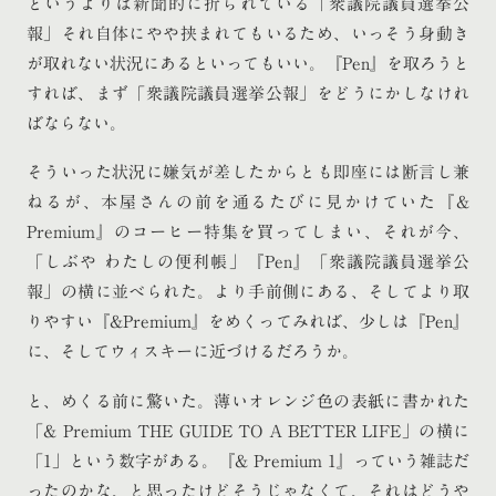
というよりは新聞的に折られている「衆議院議員選挙公
報」それ自体にやや挟まれてもいるため、いっそう身動き
が取れない状況にあるといってもいい。『Pen』を取ろうと
すれば、まず「衆議院議員選挙公報」をどうにかしなけれ
ばならない。
そういった状況に嫌気が差したからとも即座には断言し兼
ねるが、本屋さんの前を通るたびに見かけていた『&
Premium』のコーヒー特集を買ってしまい、それが今、
「しぶや わたしの便利帳」『Pen』「衆議院議員選挙公
報」の横に並べられた。より手前側にある、そしてより取
りやすい『&Premium』をめくってみれば、少しは『Pen』
に、そしてウィスキーに近づけるだろうか。
と、めくる前に驚いた。薄いオレンジ色の表紙に書かれた
「& Premium THE GUIDE TO A BETTER LIFE」の横に
「1」という数字がある。『& Premium 1』っていう雑誌だ
ったのかな、と思ったけどそうじゃなくて、それはどうや