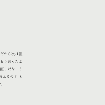
だから次は祖
もう言ったよ
直しだな、と
言えるの？ と
た。