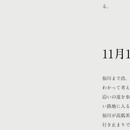
る。
11
仙川まで出、
わかって考え
沿いの道を歩
い路地に入る
仙川が高低差
行き止まりで