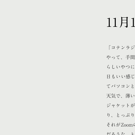
11
「コテンラジ
やって、手間
らしいやつに
日もいい感じ
てパソコンと
天気で、薄い
ジャケットが
り、とっぷり
それがZoo
だろうな、と