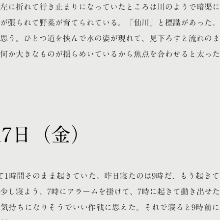
左に折れて行き止まりになっていたところは川のようで暗渠に
が張られて野菜が育てられている。「仙川」と標識があった。
思う。ひとつ道を挟んで水の姿が現れて、見下ろすと流れのま
何か大きなものが揺らめいているから焦点を合わせると太った
月17日（金）
て1時間そのまま起きていた。昨日寝たのは9時だ、もう起き
少し寝よう、7時にアラームを掛けて、7時に起きて動き出せ
気持ちになりそうでいい作戦に思えた。それで寝ると9時前に