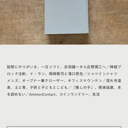
肋間にやつがいる、一日シフト、吉田健一から庄野潤三へ／神経ブ
ロック注射、イ・ラン、岡崎慎司と滝口悠生／シャツインシャツ
メンズ、オープナー兼クローザー、オフィスマウンテン／深大寺温
泉、土と青、子供と子どもとこども／『推しの子』、現実逃避、本
を読めない／AmmonContact、コインランドリー、生活