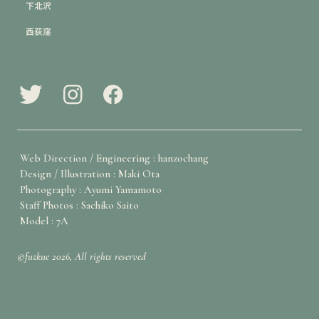
下北沢
西荻窪
Web Direction / Engineering : hanzochang
Design / Illustration : Maki Ota
Photography : Ayumi Yamamoto
Staff Photos : Sachiko Saito
Model : 7A
©fuzkue 2026, All rights reserved