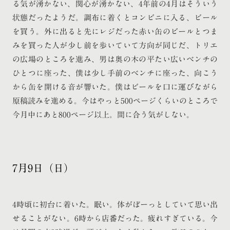
る気が湧かない、関心が湧かない、4年前の4月はそういう
状態だったようだ。調布に着くとコンビニに入る、ビール
を買う。外に出ると先にレジだった赤い缶のビールとつま
みを買った人が少し前を歩いていて方向が同じだ、トリエ
の広場のところを進み、男は奥の木の平たい広いベンチの
ひとつに座った、僕は少し手前のベンチに座った、向こう
から缶を開ける音が響いた。僕はビールを口に運びながら
原稿読みを進める。今はやっと500ページくらいのところで
今月中にあと800ページ以上。間に合う気がしない。
7月9日（日）
4時頃に初台に着いた。眠い。体がぼーっとしていて思い出
せることがない。6時から店番だった。疲れすぎている。今