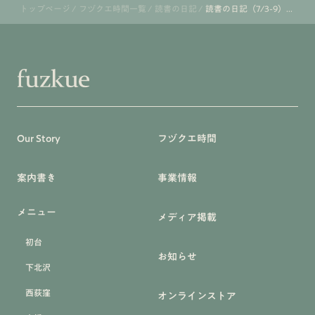
トップページ
/
フヅクエ時間一覧
/
読書の日記
/
読書の日記（7/3-9）...
Our Story
フヅクエ時間
案内書き
事業情報
メニュー
メディア掲載
初台
お知らせ
下北沢
西荻窪
オンラインストア