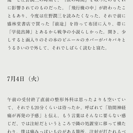
に影響されてのものだった。「飛行機の中」が終わったこ
ともあり、今度は庄野潤三を読みたくなった、それで前に
盛林堂書店で買った『前途』を持って布団に入り、帯に
「学徒出陣」とあるから戦争の小説らしかった。開き、少
しすると函入りのその本のビニールのカバーがパキパキと
うるさいので外して、それでしばらく読むと寝た。
7月4日（火）
午前の受付終了直前の整形外科は思ったよりも空いてい
て、それでも20分くらいは待ったか。呼ばれて「肋間神経
痛が再発の予感」と伝え、もう言葉はそんなに要らない感
じだ、では注射だというところで隣の処置室に移って横た
わり、僕は痛みっぽいものがある箇所、注射が打たれるべ