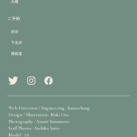
大橋
ご予約
初台
下北沢
西荻窪
Web Direction / Engineering : hanzochang
Design / Illustration : Maki Ota
Photography : Ayumi Yamamoto
Staff Photos : Sachiko Saito
Model : 7A