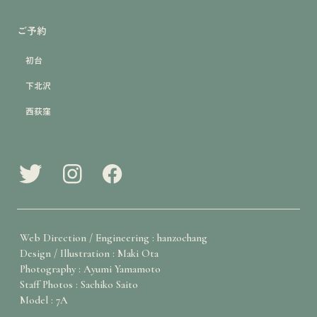
ご予約
初台
下北沢
西荻窪
Web Direction / Engineering : hanzochang
Design / Illustration : Maki Ota
Photography : Ayumi Yamamoto
Staff Photos : Sachiko Saito
Model : 7A