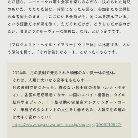
ただ読む。コーヒーやお酒や食事を楽しみながら、決められた時間
のあいだ、ただただ読む。時間になったら帰る。参加者たちは見知
らぬ者同士のまま、「ここにいる全員が今、同じ本を読んでいる」
という認識だけが渦を巻く。ただそれだけが、どうしてだか忘れが
たい、濃厚かつグルーヴィーな体験に、なれ、という企てです。
『プロジェクト・ヘイル・メアリー』や『三体』に比肩する、とい
う惹句を見て、「それは気になる〜！」となったこちらです。
2024年、月の裏側で発見された頭部のない数十体の遺体。
それは、人類に大いなる変革をもたらす――
月の裏側で見つかった、首のない数十体の遺体〈ルナ・ボデ
ィ〉。各国の思惑渦巻くなか、中国のスパイ・楊張敏、タイの
脳科学者ジャム、ＩＴ黎明期の実業家アレクサンダー・コー
ツ、車椅子の少女ミントの人生をも巻き込み、人類文明の運命
は大きく変わっていく
https://www.hayakawa-online.co.jp/shop/g/g0005210527/