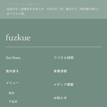
トップページ
/
お知らせ
/
会話のない読書会のお知らせ 6月10日（水）綾辻行人『時計館の殺人』
＠フヅクエ西...
Our Story
フヅクエ時間
案内書き
事業情報
メニュー
メディア掲載
初台
お知らせ
下北沢