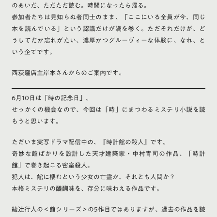
のあいだ、ただただ読む。時間になったら帰る。
参加者たちは見知らぬ者同士のまま、「ここにいる全員が今、同じ
本を読んでいる」という認識だけが渦を巻く。ただそれだけが、ど
うしてだか忘れがたい、濃厚かつグルーヴィーな体験に、なれ、と
いう企てです。
西荻窪店主岸本さんからのご案内です。
6月10日は「時の記念日」。
せっかくの機会なので、今回は「時」にまつわるミステリ小説を読
もうと思います。
ただいま実写ドラマ配信中の、『時計館の殺人』です。
奇妙な館ばかりを設計した天才建築家・中村青司の作品、「時計
館」で巻き起こる密室殺人。
犯人は、館に棲むという少女の亡霊か、それとも人間か？
本格ミステリの醍醐味を、存分に味わえる作品です。
綾辻行人の＜館シリーズ＞の5作目ではありますが、過去の作品を読