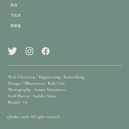
初台
下北沢
西荻窪
Web Direction / Engineering : hanzochang
Design / Illustration : Maki Ota
Photography : Ayumi Yamamoto
Staff Photos : Sachiko Saito
Model : 7A
©fuzkue 2026, All rights reserved