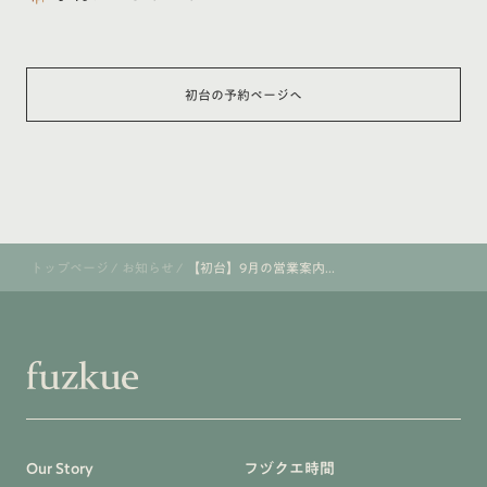
初台の予約ページへ
トップページ
/
お知らせ
/
【初台】9月の営業案内...
Our Story
フヅクエ時間