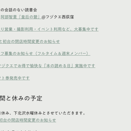
定の会話のない読書会
6
阿部智里『皇后の碧』
@フヅクエ西荻窪
借り営業・撮影利用・イベント利用など、大募集中です
と初台の閉店時間変更のお知らせ
ッフ募集のお知らせ（フルタイム＆週末メンバー）
フヅクエでお得で愉快な「本の読める日」実施中です
フト券発売中です
時間と休みの予定
日休み、下北沢水曜休みとさせていただきます。
初台の閉店時間変更のお知らせ