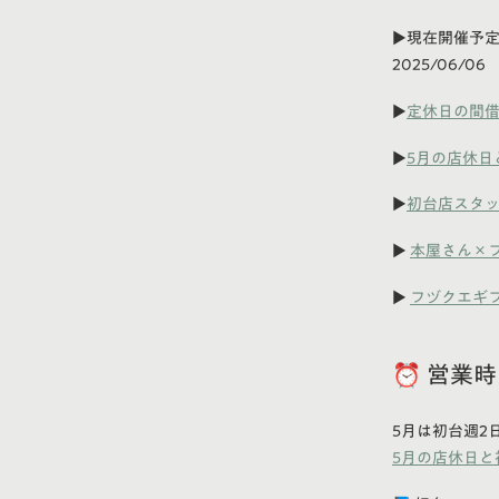
▶現在開催予
2025/06/0
▶
定休日の間
▶
5月の店休日
▶
初台店スタ
▶
本屋さん×
▶
フヅクエギ
⏰ 営業
5月は初台週2
5月の店休日と