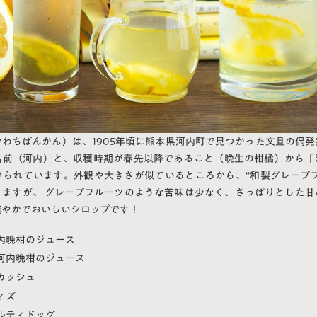
わちばんかん）は、1905年頃に熊本県河内町で見つかった文旦の偶
名前（河内）と、収穫時期が春先以降であること（晩生の柑橘）から「
けられています。外観や大きさが似ているところから、“和製グレープフ
りますが、 グレープフルーツのような苦味は少なく、さっぱりとした甘
爽やかでおいしいシロップです！
内晩柑のジュース
河内晩柑のジュース
カッシュ
ィズ
ルティドッグ