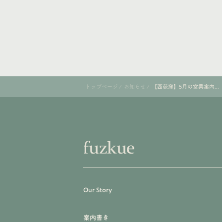
トップページ
/
お知らせ
/
【西荻窪】5月の営業案内...
Our Story
案内書き