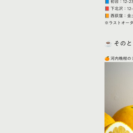
📘 初台
：12-
📕 下北沢
：12
📙 西荻窪
：金土
※ラストオーダ
☕ その
🍊 河内晩柑