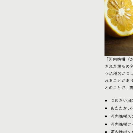
「河内晩柑（か
された場所の
う品種名がつ
れることがあ
とのことで、
つめたい河
あたたかい
河内晩柑ス
河内晩柑フ
河内晩柑ソ