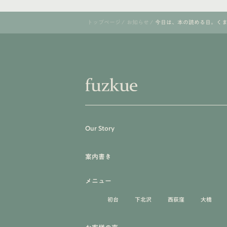
トップページ
/
お知らせ
/
今日は、本の読める日。くま
Our Story
案内書き
メニュー
初台
下北沢
西荻窪
大橋