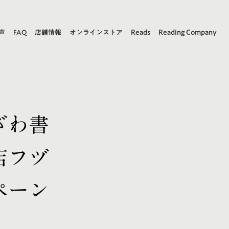
Reads
Reading Company
声
FAQ
店舗情報
オンラインストア
ざわ書
店フヅ
ペーン