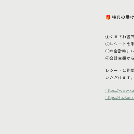
🎁 特典の受
①くまざわ書店
②レシートを
③お会計時に
④合計金額から
レシートは期
いただけます
https://www.k
https://fuzkue