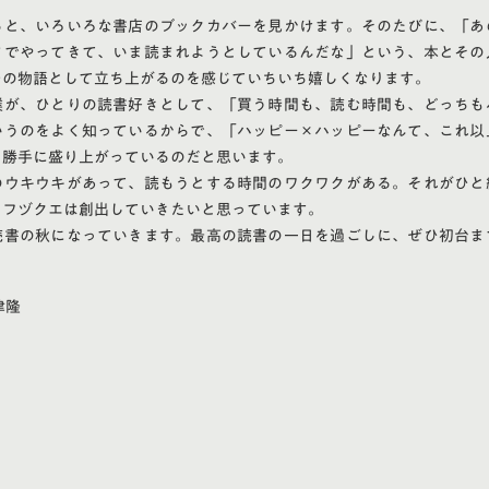
ると、いろいろな書店のブックカバーを見かけます。そのたびに、「あ
までやってきて、いま読まれようとしているんだな」という、本とその
つの物語として立ち上がるのを感じていちいち嬉しくなります。
僕が、ひとりの読書好きとして、「買う時間も、読む時間も、どっちも
いうのをよく知っているからで、「ハッピー×ハッピーなんて、これ以
と勝手に盛り上がっているのだと思います。
のウキウキがあって、読もうとする時間のワクワクがある。それがひと
、フヅクエは創出していきたいと思っています。
読書の秋になっていきます。最高の読書の一日を過ごしに、ぜひ初台ま
津隆