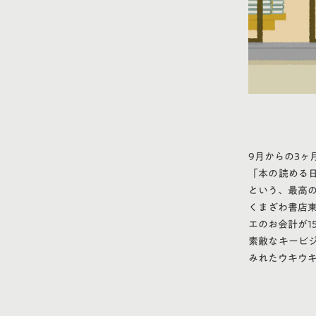
9月からの3
「本の読める
という、最高
くまざわ書店東
エのお会計が1
素敵なキービ
みれたウキウ