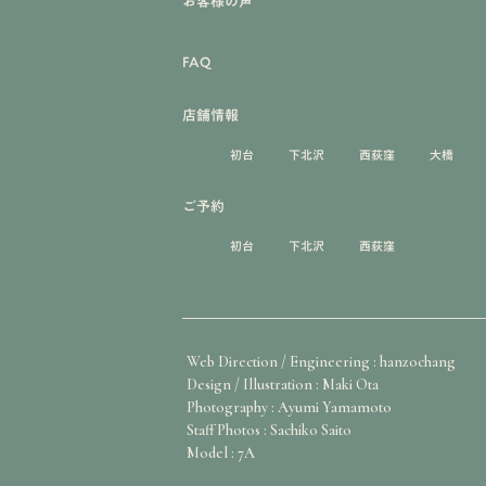
お客様の声
FAQ
店舗情報
初台
下北沢
西荻窪
大橋
ご予約
初台
下北沢
西荻窪
Web Direction / Engineering : hanzochang
Design / Illustration : Maki Ota
Photography : Ayumi Yamamoto
Staff Photos : Sachiko Saito
Model : 7A