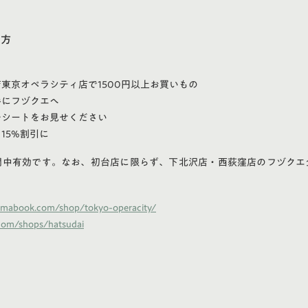
け方
東京オペラシティ店で1500円以上お買いもの
手にフヅクエへ
レシートをお見せください
15%割引に
間中有効です。なお、初台店に限らず、下北沢店・西荻窪店のフヅクエ
。
umabook.com/shop/tokyo-operacity/
.com/shops/hatsudai