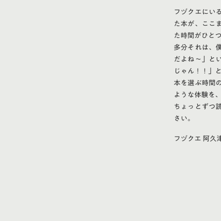
フヅクエにい
た本が、ここ
た時間がひと
多分それは、
だよね〜」と
じゃん！！」
本を選ぶ時間
ような体験を
ちょっとずつ
さい。
フヅクエ 阿久