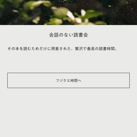
会話のない読書会
その本を読むためだけに用意された、贅沢で最高の読書時間。
フヅクエ時間へ