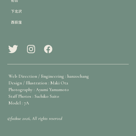
初台
下北沢
西荻窪
Web Direction / Engineering : hanzochang
Design / Illustration : Maki Ota
Photography : Ayumi Yamamoto
Staff Photos : Sachiko Saito
Model : 7A
©fuzkue 2026, All rights reserved