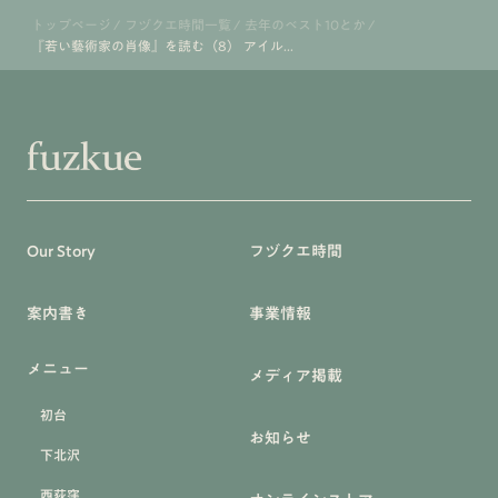
トップページ
/
フヅクエ時間一覧
/
去年のベスト10とか
/
『若い藝術家の肖像』を読む（8） アイル...
Our Story
フヅクエ時間
案内書き
事業情報
メニュー
メディア掲載
初台
お知らせ
下北沢
西荻窪