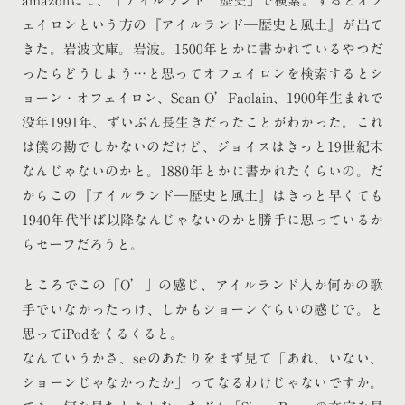
amazonにて、「アイルランド 歴史」で検索。するとオフ
ェイロンという方の『アイルランド―歴史と風土』が出て
きた。岩波文庫。岩波。1500年とかに書かれているやつだ
ったらどうしよう…と思ってオフェイロンを検索するとシ
ョーン・オフェイロン、Sean O’Faolain、1900年生まれで
没年1991年、ずいぶん長生きだったことがわかった。これ
は僕の勘でしかないのだけど、ジョイスはきっと19世紀末
なんじゃないのかと。1880年とかに書かれたくらいの。だ
からこの『アイルランド―歴史と風土』はきっと早くても
1940年代半ば以降なんじゃないのかと勝手に思っているか
らセーフだろうと。
ところでこの「O’」の感じ、アイルランド人か何かの歌
手でいなかったっけ、しかもショーンぐらいの感じで。と
思ってiPodをくるくると。
なんていうかさ、seのあたりをまず見て「あれ、いない、
ショーンじゃなかったか」ってなるわけじゃないですか。