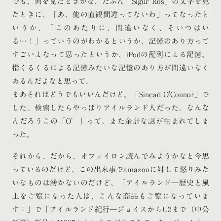
でも、何を見たときかな、たぶん「Sigur Ros」の文字を見
たときに、「あ、俺の直観間違ってないわ」ってなったと
いうか、「このあたりに、間違いなく、そいつはい
る…！」っていうのがわかるというか、記憶のあり方って
すごいよなって思ったというか、iPodの配列による記憶、
指くるくるによる記憶みたいな記憶のあり方が間違いなく
あるんだよなと思って。
まあそれはどうでもいいんだけど、「Sinead O'Connor」で
した。検索したらやっぱりアイルランド人だった。なんな
んだろうこの「O’」って。また余計な謎が生まれてしま
った。
それから、だから、オフェイロン読んでみようかなと今思
っているのだけど、この出来事でamazonに対して怒りみた
いなものは湧かないのだけど、「アイルランド―歴史と風
土をご覧になった人は、こんな商品もご覧になっていま
す：」で「アイルランド紀行―ジョイスからU2まで（中公