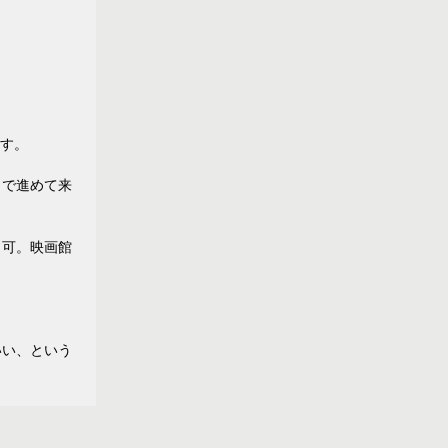
す。
まで進めて来
も可。映画館
いい、という