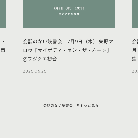
イ・
会話のない読書会 7月9日（木） 矢野ア
会
エ西
ロウ『マイボディ・オン・ザ・ムーン』
月
@フヅクエ初台
窪
2026.06.26
20
「
会話のない読書会
」をもっと見る