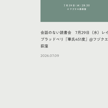
会話のない読書会 7月29日（水）レ
ブラッドベリ『華氏451度』@フヅク
荻窪
2026.07.09