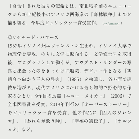
「召命」された彼らの使命とは。南北戦争前のニューヨー
クから20世紀後半のアメリカ西海岸の「森林戦争」までを
描き切る、今年度ピュリッツァー賞受賞作。
（
→Amazon
）
◎リチャード・パワーズ
1957年イリノイ州エヴァンストン生まれ。イリノイ大学で
物理学を専攻、のちに文学に転向する。文学修士号を取得
後、プログラマとして働くが、アウグスト・ザンダーの写
真と出会ったのをきっかけに退職、デビュー作となる『舞
踏会へ向かう三人の農夫』（1985）を執筆し、各方面で絶
賛を浴びる。現代アメリカにおける最も知的で野心的な作
家のひとり。9作目の長篇『エコー・メイカー』（2006）で
全米図書賞を受賞。2018年刊行の『オーバーストーリー』
でピュリッツァー賞を受賞。他の作品に『囚人のジレン
マ』、『われらが歌う時』、『幸福の遺伝子』、『オルフ
ェオ』など。