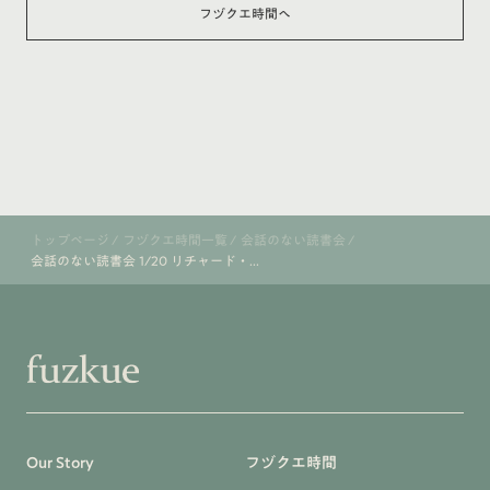
フヅクエ時間へ
トップページ
/
フヅクエ時間一覧
/
会話のない読書会
/
会話のない読書会 1/20 リチャード・...
Our Story
フヅクエ時間