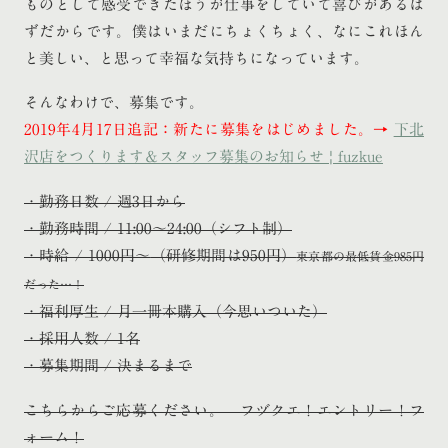
ものとして感受できたほうが仕事をしていて喜びがあるは
ずだからです。僕はいまだにちょくちょく、なにこれほん
と美しい、と思って幸福な気持ちになっています。
そんなわけで、募集です。
2019年4月17日追記：新たに募集をはじめました。→
下北
沢店をつくります＆スタッフ募集のお知らせ | fuzkue
・勤務日数 / 週3日から
・勤務時間 / 11:00〜24:00（シフト制）
・時給 / 1000円〜
（研修期間は950円）
東京都の最低賃金985円
だった…！
・福利厚生 / 月一冊本購入（今思いついた）
・採用人数 / 1名
・募集期間 / 決まるまで
こちらからご応募ください。 フヅクエ！エントリー！フ
ォーム！