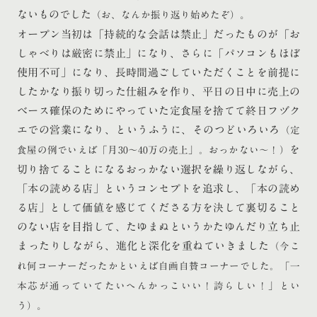
ないものでした
。
（お、なんか振り返り始めたぞ）
オープン当初は「持続的な会話は禁止」だったものが「お
しゃべりは厳密に禁止」になり、さらに「パソコンもほぼ
使用不可」になり、長時間過ごしていただくことを前提に
したかなり振り切った仕組みを作り、平日の日中に売上の
ベース確保のためにやっていた定食屋を捨てて終日フヅク
エでの営業になり、というふうに、そのつどいろいろ
（定
を
食屋の例でいえば「月30〜40万の売上」。おっかない〜！）
切り捨てることになるおっかない選択を繰り返しながら、
「本の読める店」というコンセプトを追求し、「本の読め
る店」として価値を感じてくださる方を決して裏切ること
のない店を目指して、たゆまぬというかたゆんだり立ち止
まったりしながら、進化と深化を重ねていきました
（今こ
れ何コーナーだったかといえば自画自賛コーナーでした。「一
本芯が通っていてたいへんかっこいい！誇らしい！」とい
。
う）