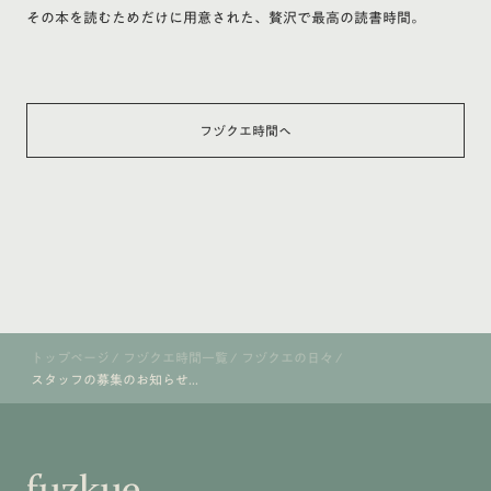
その本を読むためだけに用意された、贅沢で最高の読書時間。
フヅクエ時間へ
トップページ
/
フヅクエ時間一覧
/
フヅクエの日々
/
スタッフの募集のお知らせ...