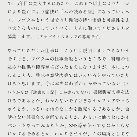
で、5年目に突入するにあたり、これまで以上によりたしか
により豊かにより愉快に「本の読める店」になっていくべ
く、フヅクエという場であり機能の持つ価値と可能性をよ
り大きなものにしていくべく、ともに働いてくださる方を
募集します。
（アルバイトスタッフの募集です）
やっていただくお仕事は、こういう説明うまくできないん
ですけど、フヅクエの仕事全般というところで、料理の仕
込みや提供や接客が主だったものになりますが、本にまつ
わることも、興味や意欲次第ではいろいろとやっていただ
けると思います。今は本当にわずかしかやっていない
（と
書籍販売の手を広
いうか今は『読書の日記』しか売ってない）
げるであるとか、わかんないですけどなんかフェアやっち
ゃうとか、あるいは他のなにかを販売するであるとか、会
話のない読書会の企画であるとか、あるいは他のなにかイ
ベントをやってみるだとか、SNS等を使ってなにかしらな
にかするであるとか、わかりませんが、この場所としてや