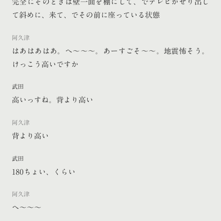
完全にそのときは壁一面を棚にして、でテレビがせり出し
て斜めに、来て、でその前に座っている状態
阿久津
はあはあはあ。へ〜〜〜。あーすごそ〜〜。地震怖そう。
けっこう高いですか
武田
高いっすね。背より高い
阿久津
背より高い
武田
180ちょい、くらい
阿久津
へ〜〜〜