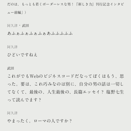
だのは、もっとも若くボーダーレスな男！『新しき力』刊行記念インタビ
ュー前編」）
・
阿久津
武田
あふぁふぁふぁふぁあふふふふふ
阿久津
ひどいですねえ
武田
これがでもWebのビジネスコードだなってぼくはもう、思
った。要は、これ巧みなのは別に、自分の男の話は一切し
てなくて、最後の、人生最後の、長篇エッセイ？ 塩野七生
って読んでます？
阿久津
やまったく。ローマの人ですか？