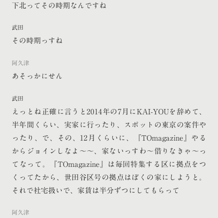
下北ってその時期なんですね
武田
その時期っすね
阿久津
あそっかにせん
武田
えっとね正確に言うと2014年の7月にKAI-YOUを辞めて、
半年間くらい、実家に行ったり、スポットの東京の案件や
ったり、で、その、12月くらいに、『TOmagazine』やる
からジョインしなよ〜〜、家ないっすわ〜借りなきゃ〜っ
てなって。『TOmagazine』は毎回特集する区に拠点をつ
くってたから、世田谷区号の拠点はぼくの家にしようと。
それで社宅扱いで、家賃は半分ずつにしてもらって
阿久津