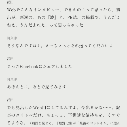
武田
Webでこんなインタビュー、できんの！って思ったら、初
出が、新潮の、あの『波』？、PR誌、の掲載で、うんだよ
ねえ、うんだよねえ、って思っちゃった
阿久津
そうなんですねえ。えーちょっとそれ送ってくださいよ
武田
さっきFacebookにシェアしました
阿久津
あほんとに。あとで見てみます
武田
でも見出しがWeb用にしてるんすよ。今出るかな……。記
事のタイトルだけ、ちょっと、下世話な気持ちを、くすぐ
るような。
（画面を見せる。「塩野七生が「最後のベッドイン」に選ん