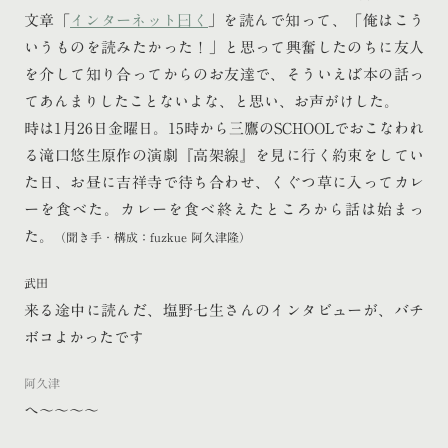
文章「
インターネット曰く
」を読んで知って、「俺はこう
いうものを読みたかった！」と思って興奮したのちに友人
を介して知り合ってからのお友達で、そういえば本の話っ
てあんまりしたことないよな、と思い、お声がけした。
時は1月26日金曜日。15時から三鷹のSCHOOLでおこなわれ
る滝口悠生原作の演劇『高架線』を見に行く約束をしてい
た日、お昼に吉祥寺で待ち合わせ、くぐつ草に入ってカレ
ーを食べた。カレーを食べ終えたところから話は始まっ
た。
（聞き手・構成：fuzkue 阿久津隆）
武田
来る途中に読んだ、塩野七生さんのインタビューが、バチ
ボコよかったです
阿久津
へ〜〜〜〜