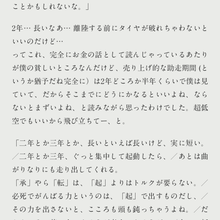
ことかもしれないな。」
2年… 長いなあ… 離陸する前にタイヤが破れちゃわないと
いいのだけど…
ってこれ、完全にお金の話として読んじゃっているあたり
が僕の貧しいところなんだけど、売り上げ的な助走期間 (と
いうか猶予だね完全に）は2年どころか半年くらいで僕は見
ていて、だからそこまでにどうにかなるといいよね、なら
ないとまずいよね、と読みながら思ったわけでした。超低
空でもいいから飛び立ちてー、と。
「二年とか三年とか、長いといえば長いけど、実に短い。
／二年とか三年、ぐっと集中して起動したら、／あとは曲
がりなりにも走り出してくれる。
「承」やら「転」は、「起」よりはトルクが要らない。／
必死でがんばる力というのは、「起」で出すものだし、／
その力を出さないと、こころも頭も鈍っちゃうよね。／だ