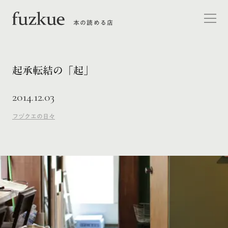
本の読める店
起承転結の「起」
2014.12.03
フヅクエの日々