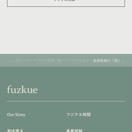
トップページ
/
フヅクエ時間一覧
/
フヅクエの日々
/
起承転結の「起」...
Our Story
フヅクエ時間
案内書き
事業情報