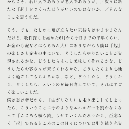
からこそ、若い人であろうが老人であろうが、／次々に新
たな「起」をつくったほうがいいのではないか。／そんな
ことを思うのだ。」
そう、でも、たしかに飛び立ちたい気持ちはやまやまなん
だけど、物件探しを始めた6月から今日までの半年くらい、
お金の心配などはもちろん大いにありながらも僕は「起」
の楽しさと充実の中にいて、どうしたらやりたいことが実
現されるかな、どうしたらもっと美味しく作れるかな、ど
うしたらお客さんが来てくれるかな、どうしたらより心地
よく過ごしてもらえるかな、など、どうしたら、どうした
ら、どうしたら、というのを毎日考えていて、それはすご
く楽しいことだ。
僕は怠け者だから、「曲がりなりにも走り出し」てしまっ
たら、こういうことに今のようなエネルギーを割かなくな
って「こころも頭も鈍」らせていくんだろうから、否応な
く「起」であるところのこの日々については引き続き充実