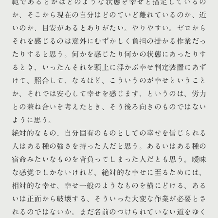
範であるとかはどのような状態を幸せと措定しているの
か、そこから現在の自分はどのていど離れているのか、近
いのか、目安があるとありがたい。やりやすい。ゼロから
それを感じるのは意外にむずかしく負担の掛かる作業だっ
たりすると思う。何かを感じたり何かの状態にあったりす
るとき、いったんそれを頭上に浮かぶ幸せ判定装置にあず
けて、照合して、なるほど、こういうのが幸せということ
か、それでは安心して幸せを感じます、というのは、労力
との兼ね合いを考えたとき、そう後ろ向きのものではない
ように思う。
絶対的なもの、自分固有のものとしての幸せを信じられる
人はある種の強さを持った人だと思う。あるいはある種の
宿命みたいなものを背負ってしまった人だとも思う。曖昧
な感覚でしかないけれど、絶対的な幸せに至るためには、
相対的な幸せ、幸せ一般のようなものを横にどける、ある
いは正面から破壊する、そういった大変な作業が必要とさ
れるのではないか。まだ名前のつけられていない道をゆく