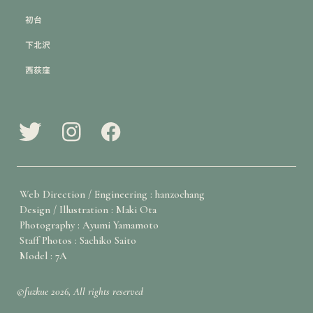
初台
下北沢
西荻窪
Web Direction / Engineering : hanzochang
Design / Illustration : Maki Ota
Photography : Ayumi Yamamoto
Staff Photos : Sachiko Saito
Model : 7A
©fuzkue 2026, All rights reserved