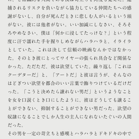
捕されるリスクを負いながら協力している仲間たちへの感
謝がないし、自分が死んだときに悲しむ人がいるという頭
がない。彼には他者がない。いい加減にしなさい、そろそ
ろやめなさい、僕は「何かに浸してたっけな？」という程
度に汗で濡れた手を握りしめながらハラハラと、イライラ
としていた。これは決して信頼の映画なんかではなかっ
た。そのとき彼にとってワイヤーの張られ具合など関係な
かった。ただただ、彼は欲望していた。繰り返し「これは
クーデターだ」と、「アートだ」と彼は言うが、そんなの
はどぎつい欲望を都合のいい言葉で飾りつけているだけだ
った。「こうと決めたら譲れない男だ」というようなこと
を女を口説くとき口にしたように、彼はどうしても譲るこ
とができない、抑制することができない男だった。欲望の
奴隷になることでしか人生の主人になれないたぐいの人間
だった。
その男を一定の苛立ちと感嘆とハラハラとドキドキの中で