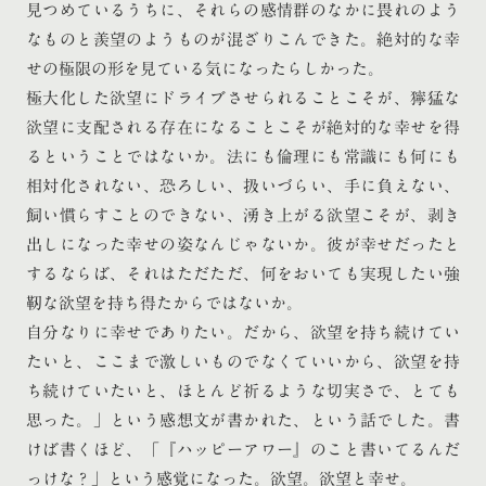
見つめているうちに、それらの感情群のなかに畏れのよう
なものと羨望のようものが混ざりこんできた。絶対的な幸
せの極限の形を見ている気になったらしかった。
極大化した欲望にドライブさせられることこそが、獰猛な
欲望に支配される存在になることこそが絶対的な幸せを得
るということではないか。法にも倫理にも常識にも何にも
相対化されない、恐ろしい、扱いづらい、手に負えない、
飼い慣らすことのできない、湧き上がる欲望こそが、剥き
出しになった幸せの姿なんじゃないか。彼が幸せだったと
するならば、それはただただ、何をおいても実現したい強
靭な欲望を持ち得たからではないか。
自分なりに幸せでありたい。だから、欲望を持ち続けてい
たいと、ここまで激しいものでなくていいから、欲望を持
ち続けていたいと、ほとんど祈るような切実さで、とても
思った。」という感想文が書かれた、という話でした。書
けば書くほど、「『ハッピーアワー』のこと書いてるんだ
っけな？」という感覚になった。欲望。欲望と幸せ。