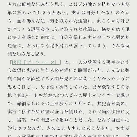
それは孤独な歩みだと思う。よほどの強さを持たないと簡
単に揺らいでしまうと思う。支えは自分しかないのだか
ら、血の滲んだ足に気を取られた途端に、向こうから呼び
かけてくる退屈な声に気を取られた途端に、横から吹く風
に怯えを感じた途端に、自分を信じる力を少しでも弱めた
途端に、あっけなく足を滑らせ落下してしまう、そんな苛
烈な歩みだと思う。
『
映画『ザ・ウォーク』
』は、一人の欲望する男がひたす
ら欲望に忠実に生きる姿を描いた映画だった。こんなに強
烈に何かを欲望する人間を見るのは久しくなかったように
思えるほどに、男は強く欲望していた。男が欲望するのは
地上400メートルだかの2つのビルの屋上をワイヤーで繋い
で、命綱なしにその上を歩くことだった。共犯者を集め、
実行に移すために彼は全力を傾けた。それは当然法律に反
し、当然一つの間違いで死ぬことだった。なんて自己中心
的なやつなんだ、人のことも少しは考えなさい、さすが
に、と常識的な人間である僕は苛立ちを何度も覚えた。逮