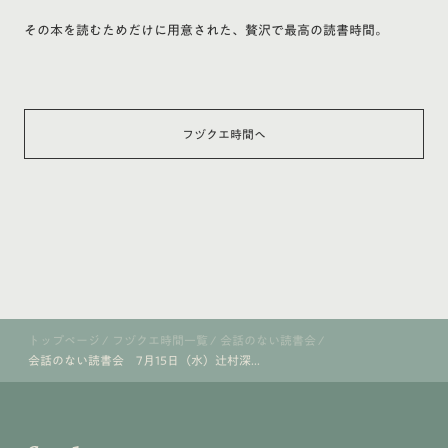
その本を読むためだけに用意された、贅沢で最高の読書時間。
フヅクエ時間へ
トップページ
/
フヅクエ時間一覧
/
会話のない読書会
/
会話のない読書会 7月15日（水）辻村深...