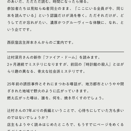
のあいだ、ただただ読む。時間になったら帰る。
参加者たちは見知らぬ者同士のまま、「ここにいる全員が今、同じ
本を読んでいる」という認識だけが渦を巻く。ただそれだけが、ど
うしてだか忘れがたい、濃厚かつグルーヴィーな体験に、なれ、と
いう企てです。
西荻窪店主岸本さんからのご案内です。
辻村深月さんの新作『ファイア・ドーム』を読みます。
2ヶ月連続でミステリになりますが、前回の『時計館の殺人』とはが
らり趣の異なる、骨太な社会派ミステリです。
25年前の誘拐事件とそれにまつわる噂話が、地方都市というやや閉
ざされた地域で野火のように広がっていきます。
燃え広がった噂は、誰を、何を、焼き尽くすのでしょう。
辻村さんの7年ぶりの長編ということで、心待ちにしていた方も多い
のではないでしょうか？
店主もようやく読みはじめたところで、もうすでにページをめくる