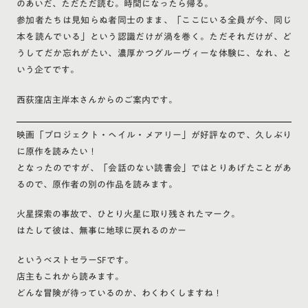
のあいだ、ただただ読む。時間になったら帰る。
参加者たちは見知らぬ者同士のまま、「ここにいる全員が今、同じ
本を読んでいる」という認識だけが渦を巻く。ただそれだけが、ど
うしてだか忘れがたい、濃厚かつグルーヴィーな体験に、なれ、と
いう企てです。
西荻窪店主岸本さんからのご案内です。
映画「プロジェクト・ヘイル・メアリー」が好評なので、久しぶり
に原作を読みたい！
となったのですが、「会話のない読書会」ではとりあげたことがあ
るので、原作者の別の作品を読みます。
火星探索の事故で、ひとり火星に取り残されたマーク。
はたして彼は、無事に地球に戻れるのかー
というベストセラーSFです。
店主もこれから読みます。
どんな冒険が待っているのか、わくわくしますね！