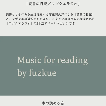
「読書の日記／フヅクエラジオ」
読書とともにある生活を綴った店主阿久津による「読書の日記」
と、フヅクエの近況やおたより、スタッフのコラムで構成された
「フヅクエラジオ」の2本立てメールマガジンです
本の読める音