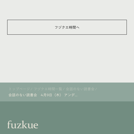
フヅクエ時間へ
トップページ
/
フヅクエ時間一覧
/
会話のない読書会
/
会話のない読書会 4月9日（木） アンデ...