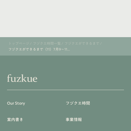
トップページ
/
フヅクエ時間一覧
/
フヅクエができるまで
/
フヅクエができるまで（11）7月9〜11...
Our Story
フヅクエ時間
案内書き
事業情報