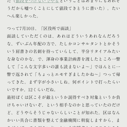
た（
値段をつけないでやる
ということはあまりにもあれそ
うだから嘘つくことにして値段てきとうに書いた）。たい
へん楽しかった。
つって7月10日、「区役所で面談」
面談していただくのは、あれはどういうあれなんだろう
な、ずいぶん年配の方で、たしかコンサルタントとかそう
いう肩書きの名刺を持っていらして、半分リタイアみたい
な身なのかな。で、渾身の事業計画書を渡したところ一瞥
して「こんな文字多いの誰も読まないよ〜」でほんとに一
瞥で返されて「ちょっとエモすぎましたかね〜」つって帰
ってきた。まず字が小さいしね。何ポイントで打ったらい
いですか。12くらいだね。
最初ぼくは区こそが敵というか説得すべき対象というか負
けちゃいけないぞ、という相手なのかと思っていたのだけ
ど、どうやらそうじゃないらしいことが知れた。区はなん
かいい具合に書類を整えて金融機関に斡旋しますから、ま