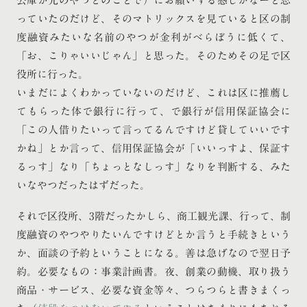
公庫が元のやつとのことで）にお願いする感じかなーと思
っていたのだけど、そのマトリックスを見ていると区の制
度融資みたいな名前のやつが金利がべらぼうに低くて、
「お、こりゃいいじゃん」と思った。そのためその足で区
役所に行った。
いまだによくわかっていないのだけど、これは区に推薦し
てもらった体で銀行に行って、で銀行が信用保証協会に
「この人借りたいって言ってるんですけど貸していいです
かね」とか言って、信用保証協会が「いいっすよ、保証す
るっす」なり「ちょっとなしっす」なりを判断する、みた
いなやつだったはずだった。
それで区役所、3階だったかしら、商工観光課、行って、制
度融資のやつやりたいんですけどとか言うと手続きという
か、面談の予約ということになる。善は急げなので翌日予
約。必要なもの：事業計画書。夜、創業の動機、取り扱う
商品・サービス、必要な資金等々、つらつらと書きまくっ