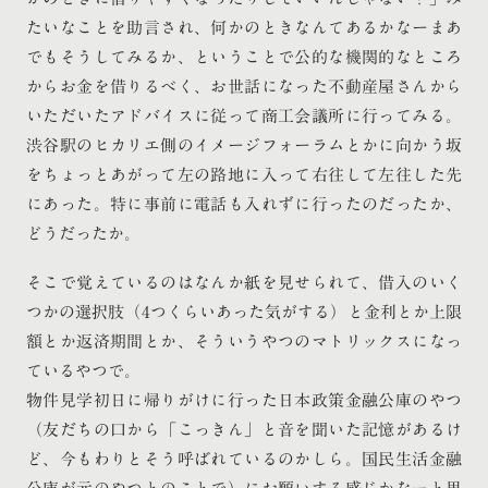
たいなことを助言され、何かのときなんてあるかなーまあ
でもそうしてみるか、ということで公的な機関的なところ
からお金を借りるべく、お世話になった不動産屋さんから
いただいたアドバイスに従って商工会議所に行ってみる。
渋谷駅のヒカリエ側のイメージフォーラムとかに向かう坂
をちょっとあがって左の路地に入って右往して左往した先
にあった。特に事前に電話も入れずに行ったのだったか、
どうだったか。
そこで覚えているのはなんか紙を見せられて、借入のいく
つかの選択肢（4つくらいあった気がする）と金利とか上限
額とか返済期間とか、そういうやつのマトリックスになっ
ているやつで。
物件見学初日に帰りがけに行った日本政策金融公庫のやつ
（友だちの口から「こっきん」と音を聞いた記憶があるけ
ど、今もわりとそう呼ばれているのかしら。国民生活金融