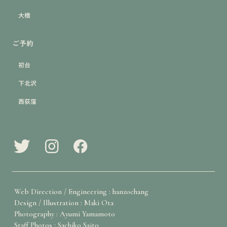
大橋
ご予約
初台
下北沢
西荻窪
Web Direction / Engineering : hanzochang
Design / Illustration : Maki Ota
Photography : Ayumi Yamamoto
Staff Photos : Sachiko Saito