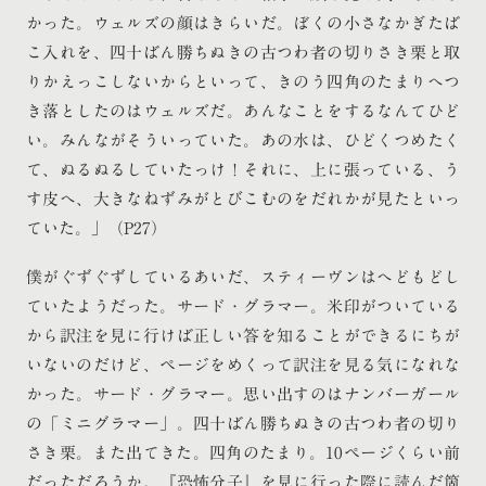
かった。ウェルズの顔はきらいだ。ぼくの小さなかぎたば
こ入れを、四十ばん勝ちぬきの古つわ者の切りさき栗と取
りかえっこしないからといって、きのう四角のたまりへつ
き落としたのはウェルズだ。あんなことをするなんてひど
い。みんながそういっていた。あの水は、ひどくつめたく
て、ぬるぬるしていたっけ！それに、上に張っている、う
す皮へ、大きなねずみがとびこむのをだれかが見たといっ
ていた。」（P27）
僕がぐずぐずしているあいだ、スティーヴンはへどもどし
ていたようだった。サード・グラマー。米印がついている
から訳注を見に行けば正しい答を知ることができるにちが
いないのだけど、ページをめくって訳注を見る気になれな
かった。サード・グラマー。思い出すのはナンバーガール
の「ミニグラマー」。四十ばん勝ちぬきの古つわ者の切り
さき栗。また出てきた。四角のたまり。10ページくらい前
だっただろうか。『恐怖分子』を見に行った際に読んだ箇