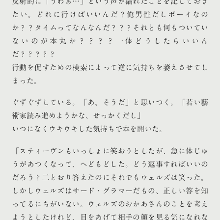
反射的に「うわぁ…」という声が漏れたことを記しておき
たい。どれに行けばいいんだ？俺男性だしボーイなの
か？？タイムってなんなんだ？？？それとも何もついてい
ないのが本丸か？？？？一体どうしたらいいん
だ？？？？？
行動を促すための検索によって逆に気持ちを萎えさせてし
まった。
ぐずぐずしている。「あ、そうだ」と思いつく。「若い藝
術家読み進めようかな、せっかくだし」
いつになくウキウキした気持ちで本を開いた。
「スティーヴンもいっしょに笑おうとしたが、急に体じゅ
うがあつくなって、へどもどした。どう返事すればいいの
だろう？二とおり答えたのにそれでもウェルズは笑った。
しかしウェルズはサード・グラマーだもの、正しい答を知
ってるにちがいない。ウェルズのおかあさんのことを考え
ようとしたけれど、目をあげて相手の顔を見る気になれな