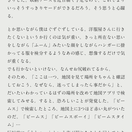
きりした。収納ケースも近日届く予定なので、これでより
いっそうすっきりヤードができるだろう。そう思うと心躍
る。
とか思いながら僕はぐずぐずしている。洋服屋さんに行き
たくないというか行くのは気が重い。きっと所在ない思い
をしながら「ふーん」みたいな顔をしながらハンガーに掛
かってる服を検分するようなあの感じ、想像するだけで気
が重くなる。
でも行かないといけない。なんせお尻破れてるから。
そのため、「ここは一つ、地図を見て場所をちゃんと確認
しておこう、なぜなら、迷ってしまったら事だから」と、
だいたいわかっているはずの場所を改めて地図アプリで検
索してみせる。すると、恐ろしいことが発覚した。「ビー
ムス」で検索したところ、地図上に3つほど赤い丸がついた
のだ。「ビームス」「ビームスボーイ」「ビームスタイ
ム」…