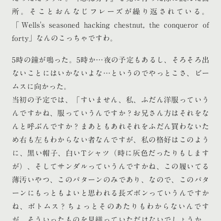
所。そことおんなじフレーズが繰り返されている。
「Wells's seasoned hacking chestnut, the conqueror of
forty」なんのこっちゃですわ。
5時の鐘が鳴った。5時か…夜の予定もあるし、そろそろ出
ないことにはいかないよな…というのでやっとこさ、ビー
ムスに向かった。
当初の予定では、「すいません、私、ふだん洋服っていう
んですかね、服っていうんですか？お兄さん方はそれをな
んと呼ぶんですか？まあともあれそれをふだん買わないた
め右も左もわからない者なんですが、私の格好はこのよう
に、黒い帽子、白いTシャツ（時に灰色だったりもします
が）、そしてサンダルっていうんですかね、この履いてる
薄汚いやつ、このパターンのみであり、なので、このパタ
ーンにもっともよいと思われる長ズボンっていうんですか
ね、ボトムス？ちょっとそのあたりもわからないんです
が、そういったものを見繕っていただけないでしょうか。