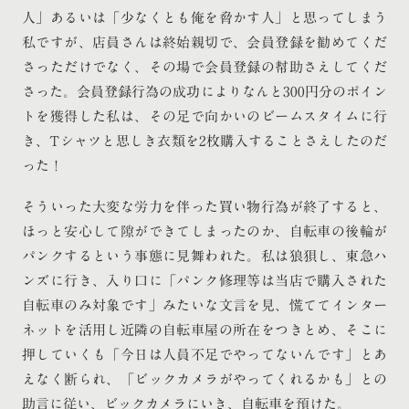
人」あるいは「少なくとも俺を脅かす人」と思ってしまう
私ですが、店員さんは終始親切で、会員登録を勧めてくだ
さっただけでなく、その場で会員登録の幇助さえしてくだ
さった。会員登録行為の成功によりなんと300円分のポイン
トを獲得した私は、その足で向かいのビームスタイムに行
き、Tシャツと思しき衣類を2枚購入することさえしたのだ
った！
そういった大変な労力を伴った買い物行為が終了すると、
ほっと安心して隙ができてしまったのか、自転車の後輪が
パンクするという事態に見舞われた。私は狼狽し、東急ハ
ンズに行き、入り口に「パンク修理等は当店で購入された
自転車のみ対象です」みたいな文言を見、慌ててインター
ネットを活用し近隣の自転車屋の所在をつきとめ、そこに
押していくも「今日は人員不足でやってないんです」とあ
えなく断られ、「ビックカメラがやってくれるかも」との
助言に従い、ビックカメラにいき、自転車を預けた。