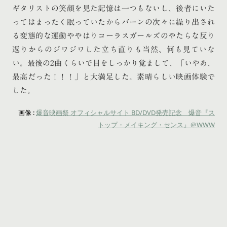
ギタリストの笑顔を見た記憶は一つもないし、後者にいた
ってはまったく眠っていたからバーンの次々に繰り出され
る変態的な運動ややはりコーラスガールズのやたらな反り
返りからのジワジワした立ち直りも当然、何も見ていな
い。最後の2曲くらいで目をしっかり覚まして、「いやあ、
最高だった！！！」と大満足した。素晴らしい映画体験で
した。
画像 :
爆音映画祭 オフィシャルサイト BD/DVD発売記念 爆音『ス
トップ・メイキング・センス』＠WWW