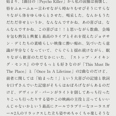
始まり、1曲目の「Psycho Killer」から私の涙腺は崩壊し、
唇をふぁーふぁー言わせながら時おりむせびそうにすらな
りながら体をゆらゆらとさせた。喝采した。なんかもうた
だただ幸せというか、なんなんですかね、あの喜びは。な
んなんですかね、この喜びは！！と思いながら数曲、会場
を包む熱気と興奮と最高のライブとそれを捉えたジョナサ
ン・デミたちの素晴らしい映像に酔い痴れ、気づいたら意
識が半分なくなっていて、ぐらぐらと揺れ続けながら、眠
りながら歓喜のただなかにいた。『ストップ・メイキン
グ・センス』の中でもっとも好きなのが「This Must Be
The Place」と「Once In A Lifetime」の2曲なのだけど、
前者に関しては「始まった！」という大喜びの記憶と歌詞
を口ずさんでいた記憶がそちらはおぼろげながらあるのだ
けど、デヴィッド・バーンがライトを倒してあっち行った
りこっち行ったりする姿やこの映画の主役と言ってもいい
んじゃないかという最高にクールでラブリーなコーラスガ
ール2人のリラックスした立ち姿やめちゃくちゃ楽しそうな