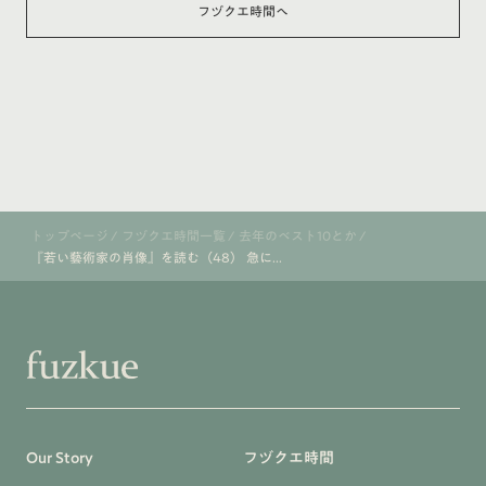
フヅクエ時間へ
トップページ
/
フヅクエ時間一覧
/
去年のベスト10とか
/
『若い藝術家の肖像』を読む（48） 急に...
Our Story
フヅクエ時間