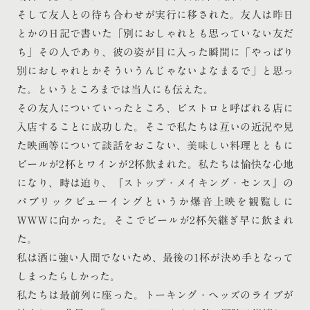
そして友人との待ち合わせが実行に移された。友人は昨日
とかの日記で書いた「別におしゃれとも思っていない友だ
ち」その人であり、彼の姿が目に入った瞬間に「やっぱり
別におしゃれとかそういうんじゃないよなまるで」と思っ
た。というところまでは当人にも伝えた。
その友人についていったところ、ビストロと呼ばれる店に
入店することに成功した。そこで私たちは互いの近況や見
た映画等について談話をおこない、美味しい料理とともに
ビールが2杯とワインが2杯飲まれた。私たちは愉快な心地
になり、時は迫り、『ストップ・メイキング・センス』の
パブリックビューイングというか爆音上映を観覧しに
WWWに向かった。そこでビールが2杯矢継ぎ早に飲まれ
た。
私は酒に強い人間でないため、最後の1杯が決め手となって
しまったらしかった。
私たちは最前列に座った。トーキング・ヘッズのライブが