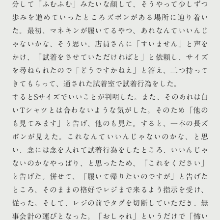
分して「ふむふむ」みたいな顔して、そうやって少しずつ
歩みを進めていったところズボンがある場所に辿り着い
た。最初、マネキンが履いてるやつ、あれなんていいんじ
ゃないかな、そう思い、店員さんに「すいません」と声を
かけ、「試着をさせていただければと」と依頼し、サイズ
を尋ねられたので「どうですかねえ」と答え、二つ持って
きてもらって、通された試着室で試着行為をした。
するとSサイズでいいことが判明した。また、そのあれは白
いTシャツとは合わないような気がした。そのため「他の
も見てみます」と告げ、他のも見た。すると、一本の長ズ
ボンが見えた。これなんていいんじゃないのかな、と思
い、念には念を入れて試着行為をしたところ、いいんじゃ
ないのかなやっぱり、と思ったため、「これをください」
と告げた。併せて、「履いて帰りたいのですが」と告げた
ところ、そのままの格好でレジまで来るよう指示を受け、
従った。そして、レジの前でタグを切断していただき、無
事会計の運びとなった。「おしゃれ」というだけで「怖い