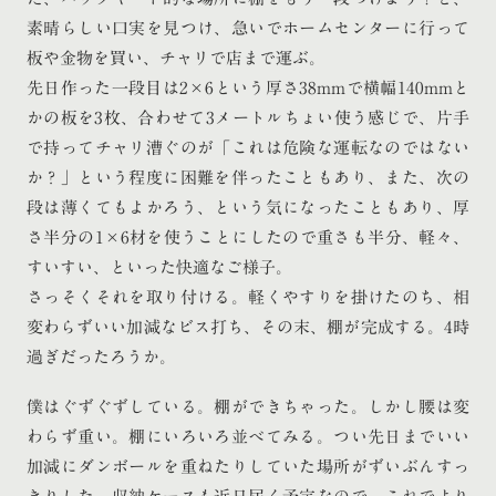
素晴らしい口実を見つけ、急いでホームセンターに行って
板や金物を買い、チャリで店まで運ぶ。
先日作った一段目は2×6という厚さ38mmで横幅140mmと
かの板を3枚、合わせて3メートルちょい使う感じで、片手
で持ってチャリ漕ぐのが「これは危険な運転なのではない
か？」という程度に困難を伴ったこともあり、また、次の
段は薄くてもよかろう、という気になったこともあり、厚
さ半分の1×6材を使うことにしたので重さも半分、軽々、
すいすい、といった快適なご様子。
さっそくそれを取り付ける。軽くやすりを掛けたのち、相
変わらずいい加減なビス打ち、その末、棚が完成する。4時
過ぎだったろうか。
僕はぐずぐずしている。棚ができちゃった。しかし腰は変
わらず重い。棚にいろいろ並べてみる。つい先日までいい
加減にダンボールを重ねたりしていた場所がずいぶんすっ