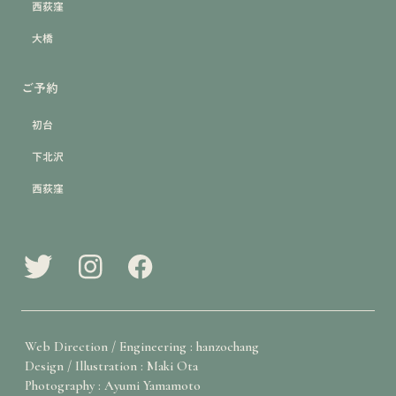
西荻窪
大橋
ご予約
初台
下北沢
西荻窪
Web Direction / Engineering : hanzochang
Design / Illustration : Maki Ota
Photography : Ayumi Yamamoto