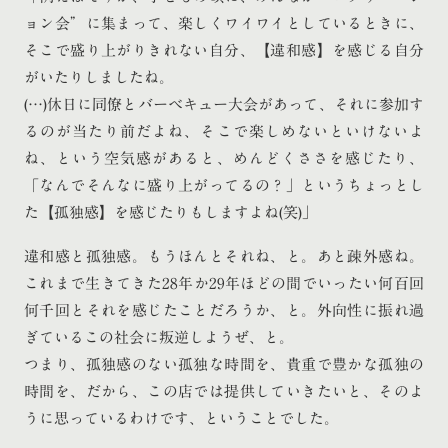
ョン会”に集まって、楽しくワイワイとしているときに、
そこで盛り上がりきれない自分、【違和感】を感じる自分
がいたりしましたね。
(…)休日に同僚とバーベキュー大会があって、それに参加す
るのが当たり前だよね、そこで楽しめないといけないよ
ね、という空気感があると、めんどくささを感じたり、
「なんでそんなに盛り上がってるの？」というちょっとし
た【孤独感】を感じたりもしますよね(笑)」
違和感と孤独感。もうほんとそれね、と。あと疎外感ね。
これまで生きてきた28年か29年ほどの間でいったい何百回
何千回とそれを感じたことだろうか、と。外向性に振れ過
ぎているこの社会に叛逆しようぜ、と。
つまり、孤独感のない孤独な時間を、貴重で豊かな孤独の
時間を、だから、この店では提供していきたいと、そのよ
うに思っているわけです、ということでした。