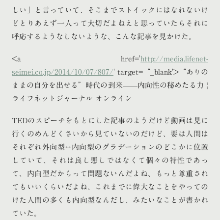
しい」と言っていて、そこまでストイックにはなれないけ
どとりあえず一人って大切だよねえと思っていたらそれに
呼応するようなしないような、こんな記事を見かけた。
<a href='
http://media.lifenet-
seimei.co.jp/2014/10/07/807/
' target=“_blank'>“ありの
ままの自分を出せる”時代の到来——内向性の秘めたる力 |
ライフネットジャーナル オンライン
TEDのスピーチをもとにした記事のようだけど動画は見に
行くのめんどくさいから見ていないのだけど、要は人間は
それぞれ外向型↔内向型のグラデーションのどこかに位置
していて、それは良し悪しではなくて個々の特性であっ
て、内向型だからって問題ないんだよね、もっと尊重され
てもいいくらいだよね、これまでに偉大なことをやっての
けた人間の多くも内向型なんだし、みたいなことが書かれ
ていた。