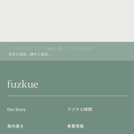
トップページ
/
フヅクエ時間一覧
/
フヅクエの日々
/
百年の孤独、疎外と叛逆...
Our Story
フヅクエ時間
案内書き
事業情報