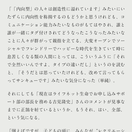
「「内向型」の人々は創造性に溢れています」みたいにい
たずらに内向性を称揚するのもどうかと思うけれども、コ
ミュニケーション能力みたいなものがもてはやされ、誰と
誰が一緒にタグ付けされてどうなったこうなったみたいな
ことに人々が群がって親指を立てる、大変オープンでソー
シャルでフレンドリーでハッピーな時代を生きていて時に
息苦しくなる類の人間にとっては、こういうふうに「それ
で全然いいんですよ、タイプの違いだし」というのを読む
と、「そうだとは思っていたけれども、改めて言ってもら
ってサンキューです」みたいな気分になった（単純）。
それにしても「現在はライフネット生命でお申し込みサポ
ート部の部長を務める吉見隆史」さんのコメントが見事な
までに正鵠を射ているというか、もうそれ、はい、全部、
という気になる。
「例えばですが、子どもの頃に、みんなが“レクリエーシ