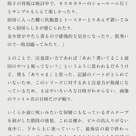
椅子の背板は検討中で、オスモカラーのショールーム行く
とサンプルもらえて楽しかったり。
厨房に入った棚に炊飯器とトースターとりあえず置いてみ
たら厨房らしさが感じられたり。
金木犀がやたら香るので感傷的な気分になったり、肌寒い
ので一枚羽織ってみたり。」
とのことで、注意深い方であれば「あれ？書いてること前
回のやつと被ってない？」というふうに思われるだろうけ
ど、僕も「ありゃま」と思った。記録のノートがとられて
いないため、このシリーズに対するあと注意力が散漫にな
っているため、もはやいろいろな日時がわからない。画像
のファイル名の日時だけが頼り。
いくらか前に呪いみたいな何層にもなっているガムテープ
を剥がした階段の塗装。これは確か、ビルの出入りがない
夜中に、下から上に塗っていって、最後店の前で終わっ