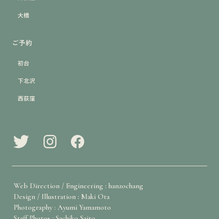
大橋
ご予約
初台
下北沢
西荻窪
Web Direction / Engineering : hanzochang
Design / Illustration : Maki Ota
Photography : Ayumi Yamamoto
Staff Photos : Sachiko Saito