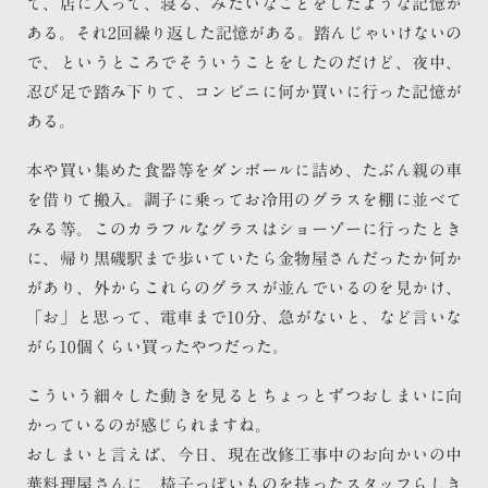
て、店に入って、寝る、みたいなことをしたような記憶が
ある。それ2回繰り返した記憶がある。踏んじゃいけないの
で、というところでそういうことをしたのだけど、夜中、
忍び足で踏み下りて、コンビニに何か買いに行った記憶が
ある。
本や買い集めた食器等をダンボールに詰め、たぶん親の車
を借りて搬入。調子に乗ってお冷用のグラスを棚に並べて
みる等。このカラフルなグラスはショーゾーに行ったとき
に、帰り黒磯駅まで歩いていたら金物屋さんだったか何か
があり、外からこれらのグラスが並んでいるのを見かけ、
「お」と思って、電車まで10分、急がないと、など言いな
がら10個くらい買ったやつだった。
こういう細々した動きを見るとちょっとずつおしまいに向
かっているのが感じられますね。
おしまいと言えば、今日、現在改修工事中のお向かいの中
華料理屋さんに、椅子っぽいものを持ったスタッフらしき