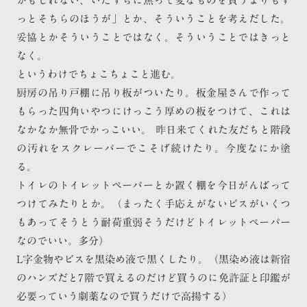
かもしれない、いたずらに焦って変なものを買うよりもず
っとそちらのほうが」とか、そういうことを考えだした。
妥協とかそういうことではなく。そういうことではきっと
なく。
というわけでちょこちょこと進む。
厨房の吊り戸棚に吊り板がついたり。板金屋さんで作って
もらった四角いやつにけっこう厚めの板をつけて、これは
なかなか無骨でかっこいい。 昨日来てくれた友だちと階段
の汚れをスクレーパーでこそげ続けたり。今度なにか塗
る。
トイレのトイレットペーパーとか置く棚を今日がんばって
つけてみたりとか。（まったく手応えがないビスがいくつ
もあってそうとう耐荷重弱そうだけどトイレットペーパー
なのでいい。多分）
L字金物やビスを黒染め液で黒くしたり。（黒染め液は新宿
のハンズだと7階で買えるのだけど買うのに免許証と印鑑が
必要っていう劇薬なので買うだけで高揚する）