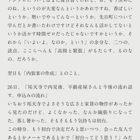
アングロについてはまた後日書くけれど、お、もう決めた
のね、というのが大変なんというかあれですね、香ばしい
というか。勢いでやってんなーというか。先日町について
学んだとか書いたわけですけどそれなんも活かしてないと
いうか活かす時間ゼロだったじゃないですかというか。そ
れから「いよいよ、なのか、という」の余分な、二つの、
読点。ここらへんも「高揚と緊張」がもたらす、ものな
の、だろうか。
翌日も「内装案の作成」とのこと。
26日。「祐天寺で内見後、不動産屋さんと今後の流れ話
す。申込みの流れ」
いちおう祐天寺でよさそうな広さと家賃の物件があったか
ら見たのだけど、よくなかった。なんか鏡張りになって
た。蒸し暑かった。そもそももう気持ちは初台。
この時分、もう初台で決定だろと思いつつ、会った友人で
あるとかメールであるとかで「初台ってどう思う？」みた