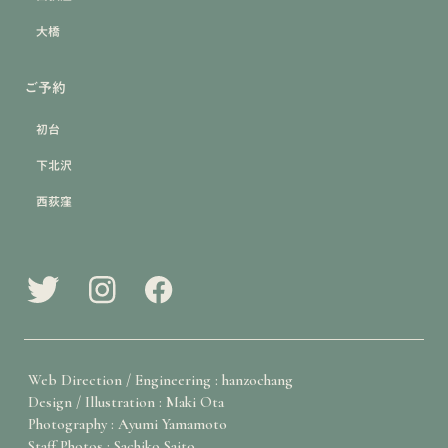
大橋
ご予約
初台
下北沢
西荻窪
Web Direction / Engineering : hanzochang
Design / Illustration : Maki Ota
Photography : Ayumi Yamamoto
Staff Photos : Sachiko Saito