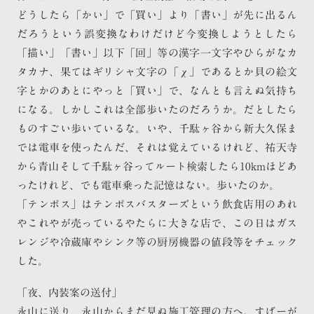
どうしたら「かい」で「買い」より「書い」が先に出るん
だろうという誤変換なわけだけど今変換しようとしたら
「描い」「書い」以下「回」等の漢字一文字やひらがなカ
タカナ、果てはギリシャ文字の「χ」であるとか貝の絵文
字とかのあとにやっと「買い」で、なんとも言えぬ気持ち
になる。しかしこれは全部歩いたのだろうか。だとしたら
ものすごい歩いているな。いや、千駄ヶ谷から新大久保ま
では電車を使ったんだ、それは覚えているけれど、祐天寺
から青山そして千駄ヶ谷ってルート検索したら10kmほどあ
ったけれど、でも電車乗った記憶はない。歩いたのか。
「テンポス」はテンポスバスターズという飲食店用のあれ
やこれやが売っているやたらに大きな店で、この日はガス
レンジや冷蔵庫やシンク等の厨房機器の値段等をチェック
した。
「夜、内装案の送付」
永山に送り、永山からまだ見ぬ施工管理の方へ。すげーが