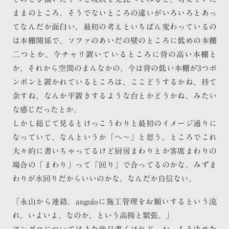
ままのところ、そうでないところの違いがいろいろとあっ
てなんだか面白い。最初の考えといちばん変わっているの
は本棚関係で、ソファのあいだの壁のところに低めの本棚
二つとか、今チャリ置いているところに背の高い本棚と
か。それから空間のまんなかの、今は背の低い本棚が3つポ
ンポンと置かれているところは、ここどうするかね、持て
余すね、なんか平置きするような台とかどうかね、みたい
な感じだったとか。
しかし総じて見るとけっこうわりと最初のイメージ通りに
なっていて、なんというか「へ〜」と思う。ところでこれ
大々的に書いちゃってるけど厨房まわりとか客席まわりの
場合の「まわり」って「回り」で合ってるのかな。みずま
わりが水回りだからいいのかな。なんだか自信ない。
「永山から連絡。anguloに施工管理をお願いするという流
れ。いよいよ、なのか、という高揚と緊張。」