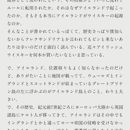
液体として使われたという。その技術がどういった流れで
エールに転用されたか。それはなぜアイルランドで起こっ
たのか。そもそも本当にアイルランドがウイスキーの起源
なのか。
そんなことが書かれているっぽくて、歴史さっぱり僕知ら
ないからアレクサンドリアとか言われてもピンと来ないあ
たりは辛いのだけど面白く読んでいる。近々アイリッシュ
ウイスキーを何本か買いたいなといま思っている。
で、アイルランド。位置取りもよく知らなかったのだけ
ど、ありがたいことに地図が載ってて、ウェールズとイン
グランドとスコットランドが収まっているグレートブリテ
ン島の左に浮かぶのがアイルランド島とのこと。わりと大
きい。
で、その歴史。紀元前7世紀ごろにヨーロッパ大陸から英国
諸島にケルト人が移ってきて、アイルランドはその中でも
イングランドとかと違ってローマ帝国の侵略を受けなかっ