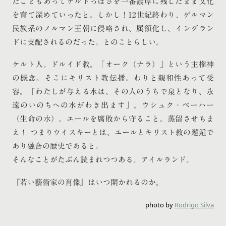
たこともあってケルトっぽさを一番濃厚に残したまま文化
を育て深めていったと。しかし！12世紀終わり、ゲルマン
民族系のノルマン王朝に侵略され、属領化し、イングラン
ドに支配されるのだった。とのことらしい。
ケルト人。ドルイド教。「オーク（ナラ）」という主権神
の概念。そこにキリスト教伝播。わりと親和性あって受
容。「わたしが与える水は、その人のうちで泉となり、永
遠のいのちへの水がわき出ます」。ウシュク・ベーハー
（生命の水）。エールを腐敗から守ること。蒸留させちま
え！ つまりウイスキーとは、エールとキリスト教の邂逅で
あり融合の歴史であると。
そんなことがたぶん読まれつつある。アイルランド。
『若い藝術家の肖像』はいつ開かれるのか。
photo by
Rodrigo Silva