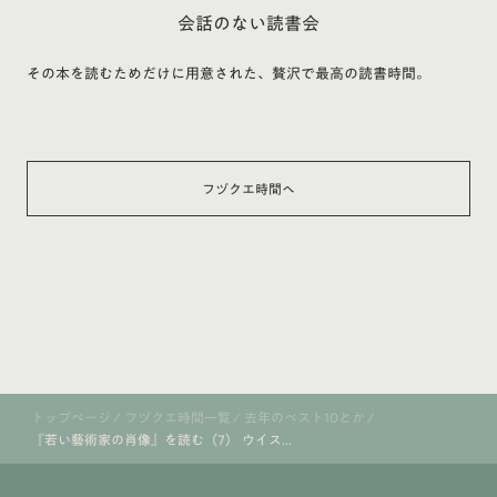
会話のない読書会
その本を読むためだけに用意された、贅沢で最高の読書時間。
フヅクエ時間へ
トップページ
/
フヅクエ時間一覧
/
去年のベスト10とか
/
『若い藝術家の肖像』を読む（7） ウイス...